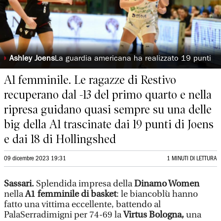
◗
Ashley Joens
La guardia americana ha realizzato 19 punti
A1 femminile. Le ragazze di Restivo
recuperano dal -13 del primo quarto e nella
ripresa guidano quasi sempre su una delle
big della A1 trascinate dai 19 punti di Joens
e dai 18 di Hollingshed
09 dicembre 2023 19:31
1 MINUTI DI LETTURA
Sassari.
Splendida impresa della
Dinamo Women
nella
A1 femminile di basket
: le biancoblù hanno
fatto una vittima eccellente, battendo al
PalaSerradimigni per 74-69 la
Virtus Bologna,
una