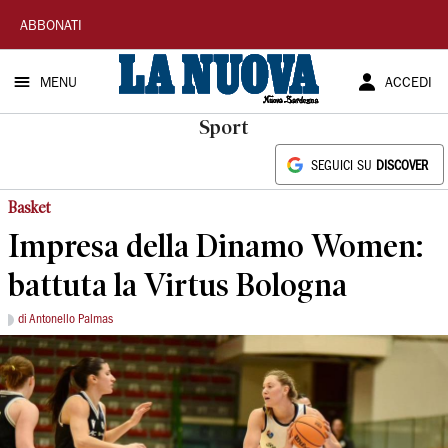
La
ABBONATI
Nuova
MENU
ACCEDI
Sardegna
Sport
SEGUICI SU
DISCOVER
Basket
Impresa della Dinamo Women:
battuta la Virtus Bologna
di Antonello Palmas