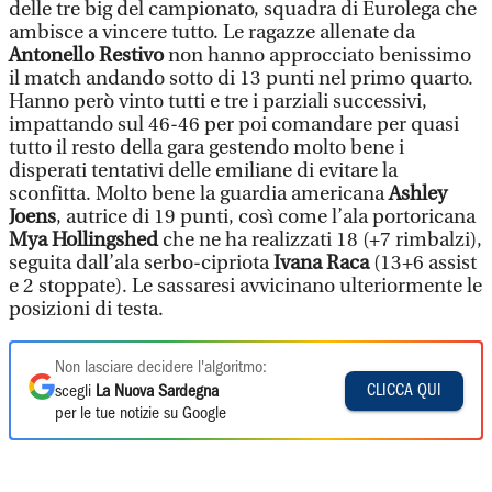
delle tre big del campionato, squadra di Eurolega che
ambisce a vincere tutto. Le ragazze allenate da
Antonello Restivo
non hanno approcciato benissimo
il match andando sotto di 13 punti nel primo quarto.
Hanno però vinto tutti e tre i parziali successivi,
impattando sul 46-46 per poi comandare per quasi
tutto il resto della gara gestendo molto bene i
disperati tentativi delle emiliane di evitare la
sconfitta. Molto bene la guardia americana
Ashley
Joens
, autrice di 19 punti, così come l’ala portoricana
Mya Hollingshed
che ne ha realizzati 18 (+7 rimbalzi),
seguita dall’ala serbo-cipriota
Ivana Raca
(13+6 assist
e 2 stoppate). Le sassaresi avvicinano ulteriormente le
posizioni di testa.
Non lasciare decidere l'algoritmo:
CLICCA QUI
scegli
La Nuova Sardegna
per le tue notizie su Google