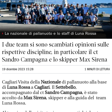
◗
La nazionale di pallanuoto e lo staff di Luna Rossa
I due team si sono scambiati opinioni sulle
rispettive discipline, in particolare il ct
Sandro Campagna e lo skipper Max Sirena
19 dicembre 2023 15:28
1 MINUTI DI LETTURA
Cagliari Visita della
Nazionale
di pallanuoto alla base
di
Luna Rossa
a
Cagliari
. Il
Settebello
,
accompagnato dal ct
Sandro Campagna
, è stato
accolto da
Max Sirena
, skipper e alla guida del team
Luna Rossa.