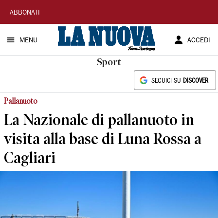
La
ABBONATI
Nuova
MENU
ACCEDI
Sardegna
Sport
SEGUICI SU
DISCOVER
Pallanuoto
La Nazionale di pallanuoto in
visita alla base di Luna Rossa a
Cagliari