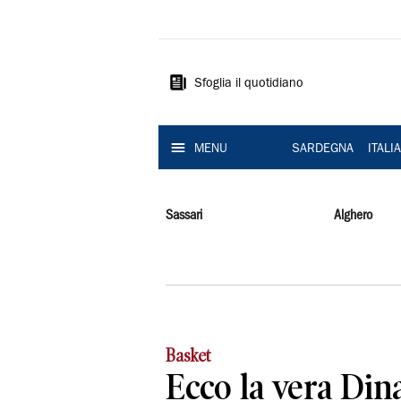
La
Nuova
Sardegna
Sfoglia il quotidiano
MENU
SARDEGNA
ITALI
Sassari
Alghero
Basket
Ecco la vera Din