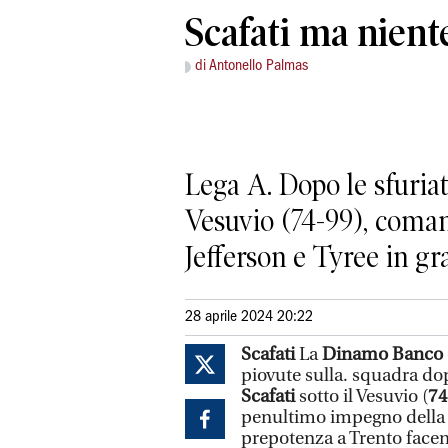
Scafati ma nient
di Antonello Palmas
Lega A. Dopo le sfuriate
Vesuvio (74-99), coman
Jefferson e Tyree in gra
28 aprile 2024 20:22
Scafati
La
Dinamo Banco 
piovute sulla.
squadra dopo
Scafati
sotto il Vesuvio (
74
penultimo impegno della r
prepotenza a Trento facen