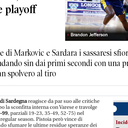
e playoff
◗
Brandon Jefferson
 di Markovic e Sardara i sassaresi sfior
dando sin dai primi secondi con una pr
n spolvero al tiro
di Sardegna
reagisce da par suo alle critiche
 la sconfitta interna con Varese e travolge
-99
, parziali 19-23, 35-49, 52-75) nel
egular season. Pistoia però vince di
Incid
do sfumare le ultime residue speranze dei