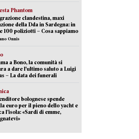
iesta Phantom
razione clandestina, maxi
zione della Dda in Sardegna: in
e 100 poliziotti – Cosa sappiamo
iano Onnis
to
a a Bono, la comunità si
ra a dare l'ultimo saluto a Luigi
as – La data dei funerali
mica
enditore bolognese spende
la euro per il pieno dello yacht e
ca l’isola: «Sardi di emme,
gnatevi»