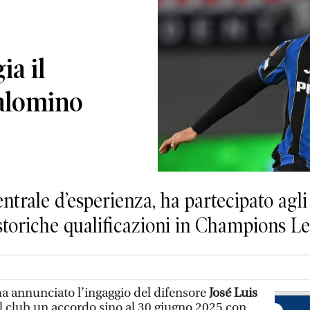
ia il
Palomino
ntrale d’esperienza, ha partecipato agli
e storiche qualificazioni in Champions L
a annunciato l’ingaggio del difensore
José Luis
il club un accordo sino al 30 giugno 2025 con