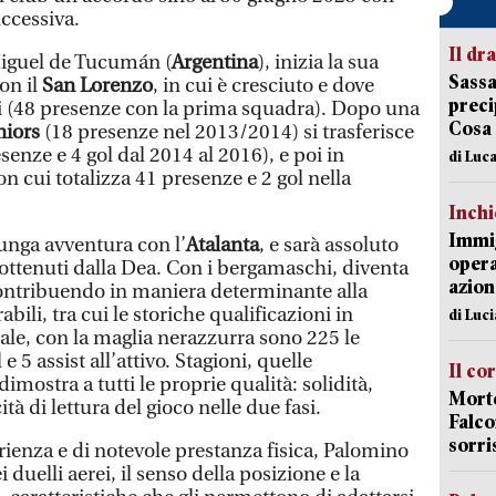
uccessiva.
Il d
Miguel de Tucumán (
Argentina
), inizia la sua
Sassa
on il
San Lorenzo
, in cui è cresciuto e dove
preci
ni (48 presenze con la prima squadra). Dopo una
Cosa
niors
(18 presenze nel 2013/2014) si trasferisce
senze e 4 gol dal 2014 al 2016), e poi in
di Luca
con cui totalizza 41 presenze e 2 gol nella
Inch
Immig
lunga avventura con l’
Atalanta
, e sarà assoluto
opera
 ottenuti dalla Dea. Con i bergamaschi, diventa
azion
 contribuendo in maniera determinante alla
ili, tra cui le storiche qualificazioni in
di Luc
le, con la maglia nerazzurra sono 225 le
e 5 assist all’attivo. Stagioni, quelle
Il co
mostra a tutti le proprie qualità: solidità,
Morte
à di lettura del gioco nelle due fasi.
Falco
sorri
rienza e di notevole prestanza fisica, Palomino
i duelli aerei, il senso della posizione e la