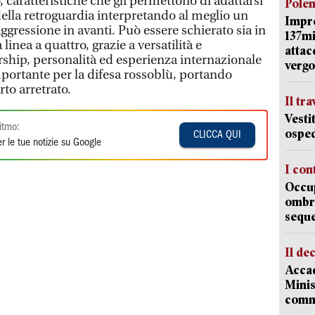
caratteristiche che gli permettono di adattarsi
Pole
della retroguardia interpretando al meglio un
Impr
 aggressione in avanti. Può essere schierato sia in
137mi
linea a quattro, grazie a versatilità e
attac
ership, personalità ed esperienza internazionale
vergo
portante per la difesa rossoblù, portando
rto arretrato.
Il tr
Vesti
itmo:
osped
CLICCA QUI
r le tue notizie su Google
I con
Occup
ombrel
sequ
Il de
Accad
Minis
comm