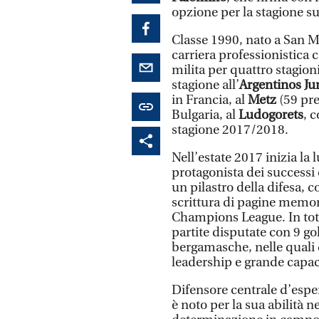
opzione per la stagione s
Classe 1990, nato a San 
carriera professionistica c
milita per quattro stagio
stagione all’
Argentinos Ju
in Francia, al
Metz
(59 pre
Bulgaria, al
Ludogorets
, 
stagione 2017/2018.
Nell’estate 2017 inizia la 
protagonista dei successi
un pilastro della difesa,
scrittura di pagine memorab
Champions League. In tota
partite disputate con 9 gol 
bergamasche, nelle quali di
leadership e grande capacit
Difensore centrale d’espe
è noto per la sua abilità ne