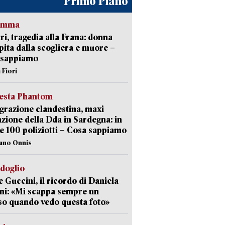
Primo Piano
ramma
ri, tragedia alla Frana: donna
pita dalla scogliera e muore –
 sappiamo
 Fiori
iesta Phantom
razione clandestina, maxi
zione della Dda in Sardegna: in
e 100 poliziotti – Cosa sappiamo
iano Onnis
rdoglio
 Guccini, il ricordo di Daniela
ni: «Mi scappa sempre un
so quando vedo questa foto»