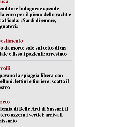
mica
enditore bolognese spende
la euro per il pieno dello yacht e
ca l’isola: «Sardi di emme,
gnatevi»
avestimento
to da morte sale sul tetto di un
ale e fissa i pazienti: arrestato
trolli
avano la spiaggia libera con
loni, lettini e fioriere: scatta il
estro
creto
emia di Belle Arti di Sassari, il
tero azzera i vertici: arriva il
issario