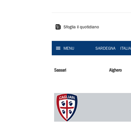
La
Nuova
Sardegna
Sfoglia il quotidiano
MENU
SARDEGNA
ITALI
Sassari
Alghero