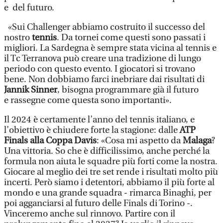
e del futuro.
«Sui Challenger abbiamo costruito il successo del
nostro
tennis
. Da tornei come questi sono passati i
migliori. La Sardegna è sempre stata vicina al tennis e
il Tc Terranova può creare una tradizione di lungo
periodo con questo evento. I giocatori si trovano
bene. Non dobbiamo farci inebriare dai risultati di
Jannik Sinner
, bisogna programmare già il futuro
e rassegne come questa sono importanti».
Il 2024 è certamente l’anno del tennis italiano, e
l’obiettivo è chiudere forte la stagione: dalle
ATP
Finals alla Coppa Davis
: «Cosa mi aspetto da
Malaga
?
Una vittoria. So che è difficilissimo, anche perché la
formula non aiuta le squadre più forti come la nostra.
Giocare al meglio dei tre set rende i risultati molto più
incerti. Però siamo i detentori, abbiamo il più forte al
mondo e una grande squadra - rimarca Binaghi, per
poi agganciarsi al futuro delle Finals di Torino -.
Vinceremo anche sul rinnovo. Partire con il