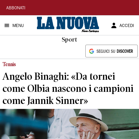
La
ABBONATI
Nuova
MENU
ACCEDI
Sardegna
Sport
SEGUICI SU
DISCOVER
Tennis
Angelo Binaghi: «Da tornei
come Olbia nascono i campioni
come Jannik Sinner»