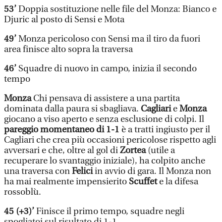
53’
Doppia sostituzione nelle file del Monza: Bianco e
Djuric al posto di Sensi e Mota
49’
Monza pericoloso con Sensi ma il tiro da fuori
area finisce alto sopra la traversa
46’
Squadre di nuovo in campo, inizia il secondo
tempo
Monza
Chi pensava di assistere a una partita
dominata dalla paura si sbagliava.
Cagliari
e
Monza
giocano a viso aperto e senza esclusione di colpi. Il
pareggio momentaneo di 1-1
è a tratti ingiusto per il
Cagliari che crea più occasioni pericolose rispetto agli
avversari e che, oltre al gol di
Zortea
(utile a
recuperare lo svantaggio iniziale), ha colpito anche
una traversa con
Felici
in avvio di gara. Il Monza non
ha mai realmente impensierito
Scuffet
e la difesa
rossoblù.
45 (+3)’
Finisce il primo tempo, squadre negli
spogliatoi sul risultato di 1-1