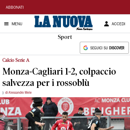
La
ABBONATI
Nuova
MENU
ACCEDI
Sardegna
Sport
SEGUICI SU
DISCOVER
Calcio Serie A
Monza-Cagliari 1-2, colpaccio
salvezza per i rossoblù
di Alessandro Mele