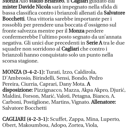
Monza
Allo
stadio Brianteo
, il
Cagliari
guidato dal
mister Davide Nicola
sarà impegnato nella sfida di
bassa classifica contro i brianzoli allenati da
Salvatore
Bocchetti
. Una vittoria sarebbe importante per i
rossoblù per prendere una boccata d’ossigeno sul
fronte salvezza mentre per il
Monza
perdere
confermerebbe l’ultimo posto segnato da un’annata
negativa. Gli unici due precedenti in
Serie A
tra le due
squadre non sorridono al
Cagliari
che contro i
brianzoli hanno conquistato solo un punto nella
scorsa stagione.
MONZA (3-4-2-1):
Turati, Izzo, Caldirola,
D'Ambrosio, Birindelli, Sensi, Bondo, Pedro
Pereira, Ciurria, Caprari, Dany Mota.
A
disposizione:
Pizzignacco, Mazza, Akpa Akpro, Djurić,
Maldini, Forson, Marić, Valoti, Petagna, Bianco, A.
Carboni, Postiglione, Martins, Vignato.
Allenatore:
Salvatore Bocchetti
CAGLIARI (4-2-3-1):
Scuffet, Zappa, Mina, Luperto,
Obert, Makoumbou, Adopo, Zortea, Viola,