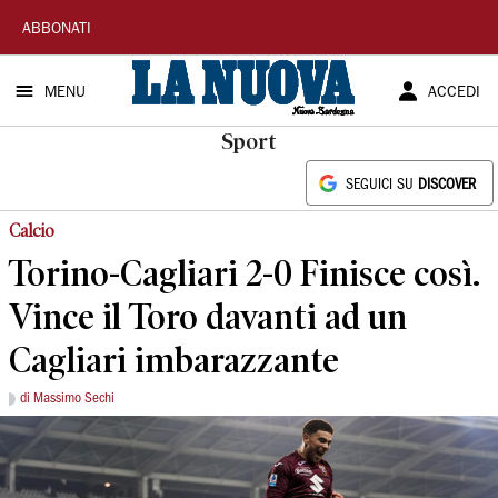
La
ABBONATI
Nuova
MENU
ACCEDI
Sardegna
Sport
SEGUICI SU
DISCOVER
Calcio
Torino-Cagliari 2-0 Finisce così.
Vince il Toro davanti ad un
Cagliari imbarazzante
di Massimo Sechi