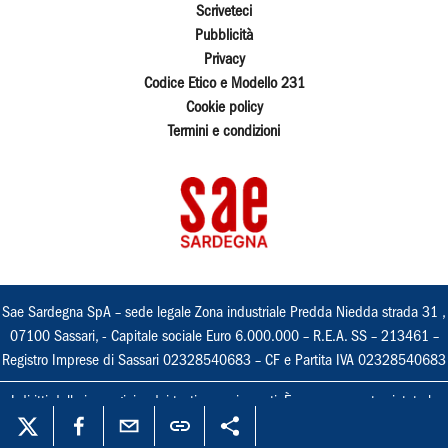
Scriveteci
Pubblicità
Privacy
Codice Etico e Modello 231
Cookie policy
Termini e condizioni
Sae Sardegna SpA – sede legale Zona industriale Predda Niedda strada 31 ,
07100 Sassari, - Capitale sociale Euro 6.000.000 – R.E.A. SS – 213461 –
Registro Imprese di Sassari 02328540683 – CF e Partita IVA 02328540683
I diritti delle immagini e dei testi sono riservati. È espressamente vietata la
loro riproduzione con qualsiasi mezzo e l'adattamento totale o parziale.