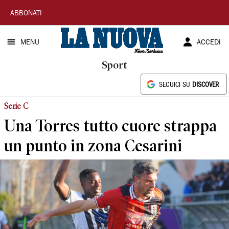
La
ABBONATI
Nuova
MENU
ACCEDI
Sardegna
Sport
SEGUICI SU
DISCOVER
Serie C
Una Torres tutto cuore strappa
un punto in zona Cesarini