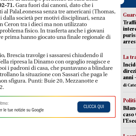
92-71.
Gara fuori dai canoni, dato che i
ati al PalaLeonessa senza tre americani (Thomas,
Guard
dalla società per motivi disciplinari, senza
Traff
on Ceron tra i dieci ma non utilizzato
inter
roblema fisico. In trasferta anche i giovani
puris
re prima hanno giocato una finale regionale di
arres
o, Brescia travolge i sassaresi chiudendo il
La tr
lla ripresa la Dinamo con orgoglio reagisce e
Incid
, poi i padroni di casa, che puntavano a blindare
direz
rollano la situazione con Sassari che paga le
anni 
non sfigura. Punti: Buie 20, Mezzanotte e
di Cat
2.
Polit
itmo:
CLICCA QUI
Bilan
r le tue notizie su Google
caso 
l’Ese