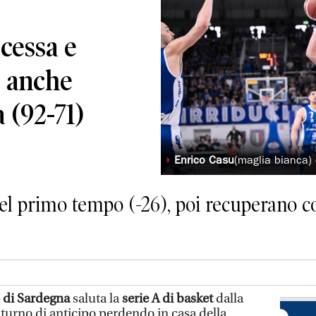
cessa e
 anche
a (92-71)
◗
Enrico Casu
(maglia bianca)
nel primo tempo (-26), poi recuperano c
di Sardegna
saluta la
serie A di basket
dalla
 turno di anticipo perdendo in casa della