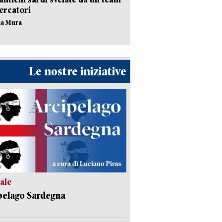
cercatori
nia Mura
Le nostre iniziative
ale
pelago Sardegna