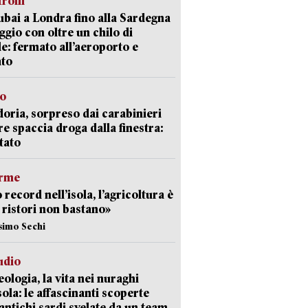
trolli
bai a Londra fino alla Sardegna
aggio con oltre un chilo di
le: fermato all’aeroporto e
ato
so
doria, sorpreso dai carabinieri
e spaccia droga dalla finestra:
tato
arme
 record nell’isola, l’agricoltura è
I ristori non bastano»
simo Sechi
udio
ologia, la vita nei nuraghi
isola: le affascinanti scoperte
 antichi sardi svelate da un team