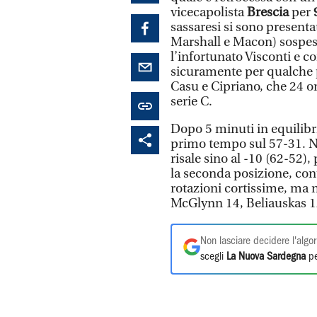
vicecapolista
Brescia
per
sassaresi si sono present
Marshall e Macon) sospesi 
l’infortunato Visconti e c
sicuramente per qualche p
Casu e Cipriano, che 24 o
serie C.
Dopo 5 minuti in equilibri
primo tempo sul 57-31. Ne
risale sino al -10 (62-52)
la seconda posizione, cont
rotazioni cortissime, ma 
McGlynn 14, Beliauskas 1
Non lasciare decidere l'algor
scegli
La Nuova Sardegna
pe