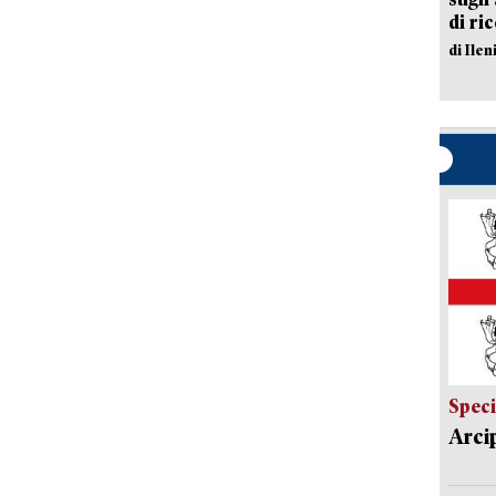
di ri
di Ile
Speci
Arci