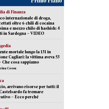
Primo Piano
ia di Finanza
ico internazionale di droga,
cettati oltre 6 chili di cocaina
sima e mezzo chilo di hashish: 4
ti in Sardegna – VIDEO
agedia
ente mortale lungo la 131 in
ione Cagliari: la vittima aveva 53
– Che cosa sappiamo
erina Cossu
ica
cio, arrivano risorse per tutti: il
Castelsardo fa tremare
cutivo – Ecco perché