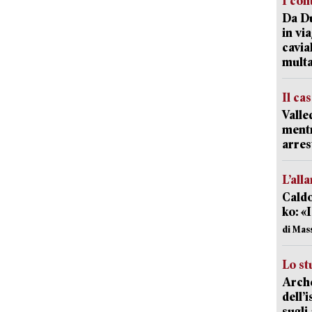
I con
Da Du
in vi
cavia
mult
Il ca
Valle
mentr
arres
L’all
Caldo
ko: «
di Mas
Lo st
Arche
dell’
sugli