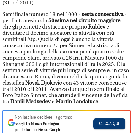
(31 nel 2011).
Semifinale numero 18 nei 1000 -
sesta consecutiva
-
per l'altoatesino, la
50esima nel circuito maggiore
,
che gli permette di staccare proprio
Rublev
e
diventare il decimo giocatore in attività con più
semifinali Atp. Quella di oggi è anche la vittoria
consecutiva numero 27 per Sinner: è la striscia di
successi più lunga della carriera per il quattro volte
campione Slam, arrivato a 26 fra il Masters 1000 di
Shanghai 2024 e gli Internazionali d'Italia 2025. È la
settima serie di vittorie più lunga di sempre e, in caso
di successo a Roma, diventerebbe la quinta: guida la
classifica
Novak Djokovic
con 43 vittorie consecutive
tra il 2010 e il 2011. Avanza dunque in semifinale al
Foro Italico Sinner, che attende il vincente della sfida
tra
Daniil Medvedev
e
Martin Landaluce
.
Non lasciare decidere l'algoritmo:
CLICCA QUI
scegli
La Nuova Sardegna
per le tue notizie su Google