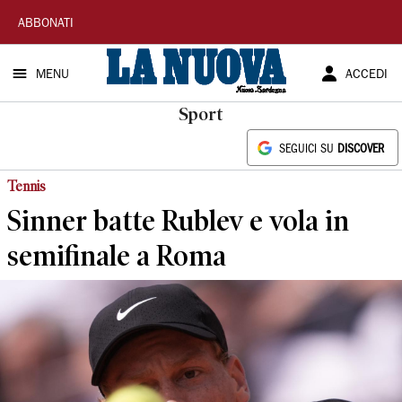
La
ABBONATI
Nuova
MENU
ACCEDI
Sardegna
Sport
SEGUICI SU
DISCOVER
Tennis
Sinner batte Rublev e vola in
semifinale a Roma