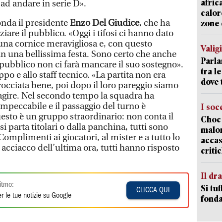
afric
ad andare in serie D».
calor
onda il presidente
Enzo Del Giudice
, che ha
zone 
iare il pubblico. «Oggi i tifosi ci hanno dato
 una cornice meravigliosa e, con questo
Valig
a in una bellissima festa. Sono certo che anche
Parla
o pubblico non ci farà mancare il suo sostegno».
tra l
po e allo staff tecnico. «La partita non era
dove 
cciata bene, poi dopo il loro pareggio siamo
reagire. Nel secondo tempo la squadra ha
mpeccabile e il passaggio del turno è
I soc
sto è un gruppo straordinario: non conta il
Choc 
i parta titolari o dalla panchina, tutti sono
malor
Complimenti ai giocatori, al mister e a tutto lo
accas
acciacco dell’ultima ora, tutti hanno risposto
criti
Il d
itmo:
Si tuf
CLICCA QUI
r le tue notizie su Google
fonda