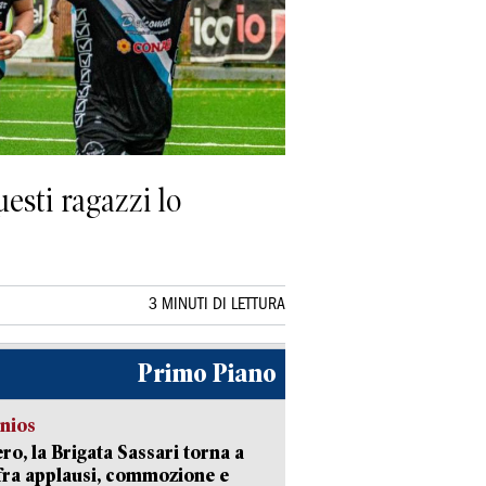
uesti ragazzi lo
3 MINUTI DI LETTURA
Primo Piano
nios
ro, la Brigata Sassari torna a
fra applausi, commozione e