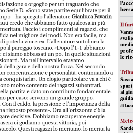
l'acc
isfazione e orgoglio per un traguardo che
bersa
o Serie D. «Sono state partite equilibrate per il
ampo – ha spiegato l’allenatore
Gianluca Favarin
nuti credo che abbiamo fatto qualcosa in più
Il fur
è meritata. Faccio i complimenti ai ragazzi, che
Vanno
ida nel migliore dei modi. Non era facile, ma
svali
 poterla vincere». L’allenatore sottolinea la
medic
po il pareggio toscano. «Dopo l’1-1 abbiamo
profe
ci siamo abbassati un po’. In quelle situazioni
le ric
zionarti. Ma nell’intervallo eravamo
tà della gara e della nostra forza. Nel secondo
Trib
n concentrazione e personalità, continuando a
 a conquistarla». Un elogio particolare va a chi è
Sassa
Sono molto contento dei ragazzi subentrati.
spari
ella partita e dato un contributo fondamentale.
al giu
vano per caso: servono un grande gruppo,
guida
i. Con il caldo, la pressione e l’importanza della
di Luca
ha risposto presente». Ora all’orizzonte c’è la
 gare decisive. Dobbiamo recuperare energie
Mete
tasera ci godiamo questa vittoria, poi
Sarde
acolo. Questi ragazzi lo meritano, lo merita la