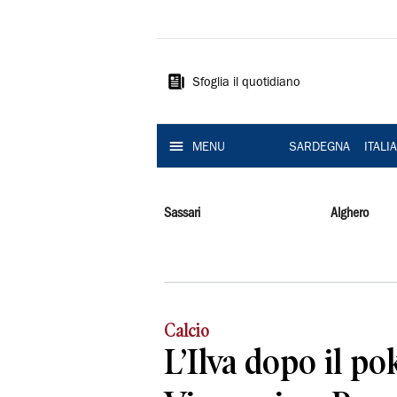
La
Nuova
Sardegna
Sfoglia il quotidiano
MENU
SARDEGNA
ITALI
Sassari
Alghero
Calcio
L’Ilva dopo il po