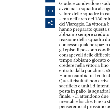
Giudice condividono sodd
avvicina la squadra al sogn
valore delle squadre in c
– ma nell’arco dei 180 mi
del Viareggio. La vittoria 
hanno preparato questa sf
abbiamo sempre creduto di
reazione della squadra do
concesso qualche spazio e 
gli episodi possono condi
consapevoli delle difficol
tempo abbiamo giocato co
credere nella vittoria fino
entrato dalla panchina. «
Hanno cambiato il volto d
Questi risultati non arri
sacrificio e unità d’intent
posta in palio, la squadra 
finale. «Ci attendono due
mentali e fisiche. Fino a s
penseremo al prossimo ost