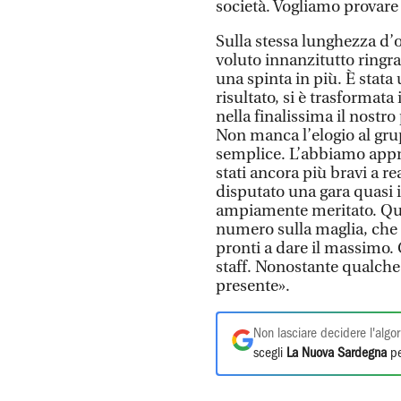
società. Vogliamo provare 
Sulla stessa lunghezza d’
voluto innanzitutto ringraz
una spinta in più. È stata
risultato, si è trasformat
nella finalissima il nostr
Non manca l’elogio al grup
semplice. L’abbiamo appro
stati ancora più bravi a 
disputato una gara quasi i
ampiamente meritato. Que
numero sulla maglia, che s
pronti a dare il massimo. 
staff. Nonostante qualche 
presente».
Non lasciare decidere l'algor
scegli
La Nuova Sardegna
pe