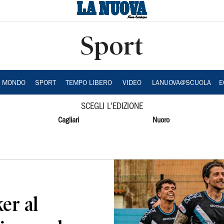
Sport
A MONDO
SPORT
TEMPO LIBERO
VIDEO
LANUOVA@SCUOLA
E
SCEGLI L'EDIZIONE
Cagliari
Nuoro
ker al