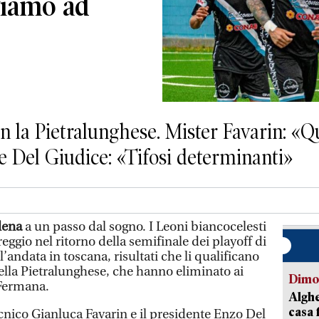
viamo ad
on la Pietralunghese. Mister Favarin: «Q
e Del Giudice: «Tifosi determinanti»
lena
a un passo dal sogno. I Leoni biancocelesti
reggio nel ritorno della semifinale dei playoff di
’andata in toscana, risultati che li qualificano
della Pietralunghese, che hanno eliminato ai
Dimo
 Fermana.
Alghe
casa 
tecnico Gianluca Favarin e il presidente Enzo Del