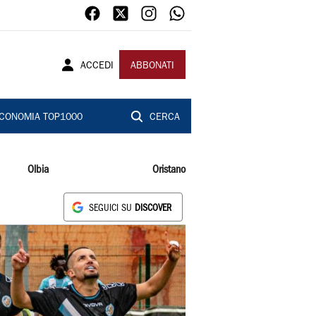
ACCEDI
ABBONATI
CONOMIA TOP1000
CERCA
Olbia
Oristano
SEGUICI SU
DISCOVER