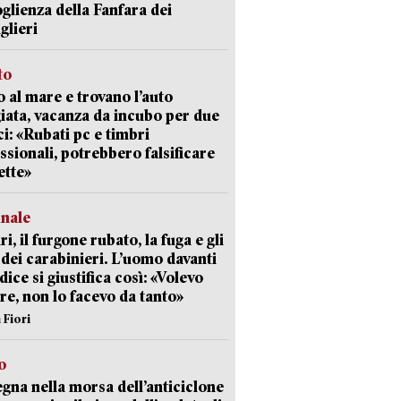
oglienza della Fanfara dei
glieri
to
 al mare e trovano l’auto
giata, vacanza da incubo per due
i: «Rubati pc e timbri
ssionali, potrebbero falsificare
ette»
unale
ri, il furgone rubato, la fuga e gli
 dei carabinieri. L’uomo davanti
dice si giustifica così: «Volevo
re, non lo facevo da tanto»
 Fiori
o
gna nella morsa dell’anticiclone