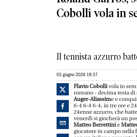
Cobolli vola in s
Il tennista azzurro bat
03 giugno 2026 19:37
Flavio Cobolli
vola in semi
romano - decima testa di 
Auger-Aliassim
e e conqui
6-4 6-4 6-4, in tre ore e 2
24enne azzurro, che batte 
venerdì si giocherà un post
Matteo Berrettini
e
Matteo
giocatore in campo nella 