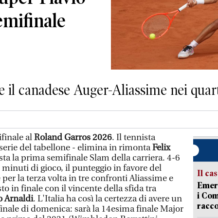
emifinale
te il canadese Auger-Aliassime nei quart
finale al
Roland Garros 2026
. Il tennista
serie del tabellone - elimina in rimonta
Felix
sta la prima semifinale Slam della carriera. 4-6
4 minuti di gioco, il punteggio in favore del
Il ca
per la terza volta in tre confronti Aliassime e
Emerg
o in finale con il vincente della sfida tra
i Com
 Arnaldi
. L'Italia ha così la certezza di avere un
racco
finale di domenica: sarà la 14esima finale Major