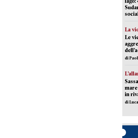
lago:
Sudam
socia
La vi
Le vi
aggre
dell’
di Pao
L’all
Sassa
mare 
in ri
di Luca