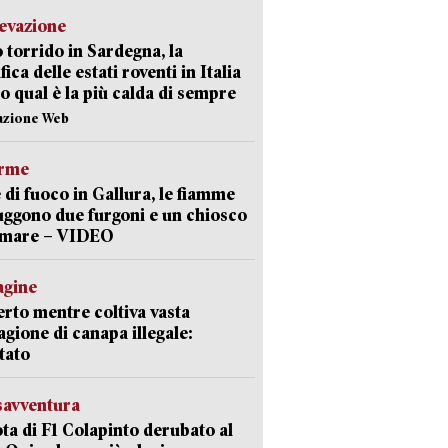
levazione
 torrido in Sardegna, la
fica delle estati roventi in Italia
o qual è la più calda di sempre
azione Web
arme
 di fuoco in Gallura, le fiamme
uggono due furgoni e un chiosco
a mare – VIDEO
agine
rto mentre coltiva vasta
agione di canapa illegale:
tato
savventura
lota di F1 Colapinto derubato al