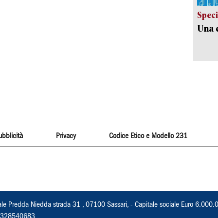
Speci
Una c
ubblicità
Privacy
Codice Etico e Modello 231
ale Predda Niedda strada 31 , 07100 Sassari, - Capitale sociale Euro 6.000.
 02328540683