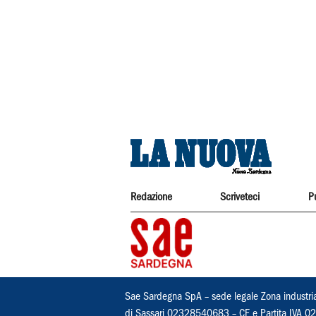
Redazione
Scriveteci
P
Sae Sardegna SpA – sede legale Zona industri
di Sassari 02328540683 – CF e Partita IVA