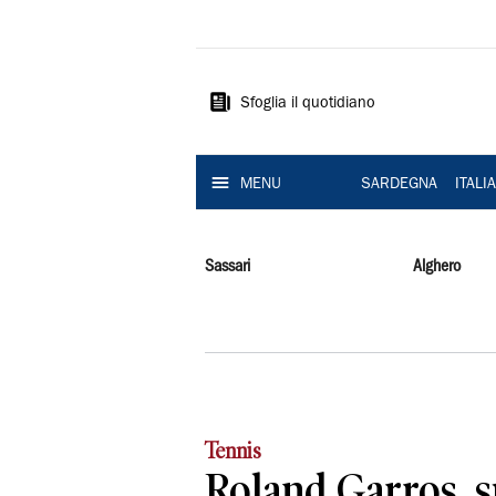
La
Nuova
Sardegna
Sfoglia il quotidiano
MENU
SARDEGNA
ITALI
Sassari
Alghero
Tennis
Roland Garros, s