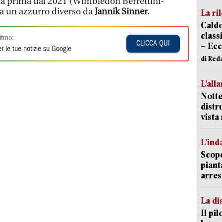
 la prima dal 2021 (Wimbledon Berrettini-
ta un azzurro diverso da
Jannik Sinner.
La ri
Caldo
classi
itmo:
CLICCA QUI
– Ecc
r le tue notizie su Google
di Red
L’all
Notte
distr
vist
L’ind
Scope
piant
arres
La di
Il pi