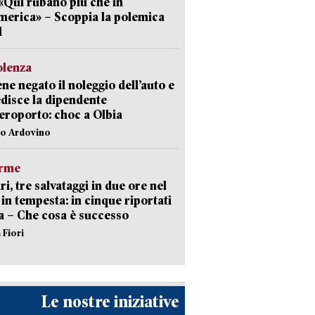
 «Qui rubano più che in
erica» – Scoppia la polemica
l
olenza
ene negato il noleggio dell’auto e
disce la dipendente
aeroporto: choc a Olbia
lo Ardovino
arme
ri, tre salvataggi in due ore nel
in tempesta: in cinque riportati
va – Che cosa è successo
 Fiori
Le nostre iniziative