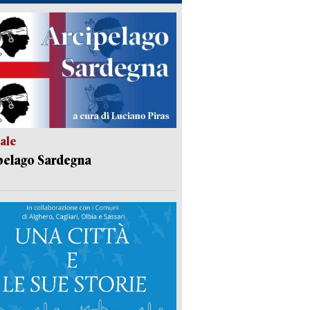
ale
pelago Sardegna