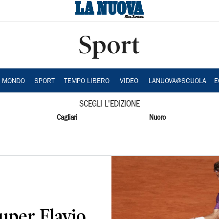
Sport
A MONDO
SPORT
TEMPO LIBERO
VIDEO
LANUOVA@SCUOLA
E
SCEGLI L'EDIZIONE
Cagliari
Nuoro
uper Flavio