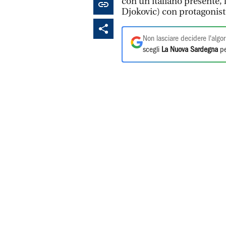
con un italiano presente,
Djokovic) con protagonis
Non lasciare decidere l'algor
scegli
La Nuova Sardegna
pe