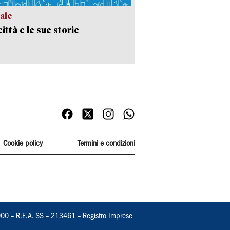
ale
ittà e le sue storie
Cookie policy
Termini e condizioni
000 – R.E.A. SS – 213461 – Registro Imprese