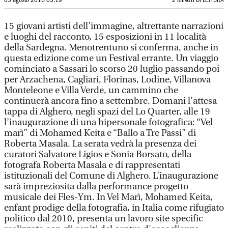
03 agosto 2016 03:19
2 MINUTI DI LETTURA
15 giovani artisti dell’immagine, altrettante narrazioni
e luoghi del racconto, 15 esposizioni in 11 località
della Sardegna. Menotrentuno si conferma, anche in
questa edizione come un Festival errante. Un viaggio
cominciato a Sassari lo scorso 20 luglio passando poi
per Arzachena, Cagliari, Florinas, Lodine, Villanova
Monteleone e Villa Verde, un cammino che
continuerà ancora fino a settembre. Domani l’attesa
tappa di Alghero, negli spazi del Lo Quarter, alle 19
l’inaugurazione di una bipersonale fotografica: “Vel
marì” di Mohamed Keita e “Ballo a Tre Passi” di
Roberta Masala. La serata vedrà la presenza dei
curatori Salvatore Ligios e Sonia Borsato, della
fotografa Roberta Masala e di rappresentati
istituzionali del Comune di Alghero. L’inaugurazione
sarà impreziosita dalla performance progetto
musicale dei Fles-Ym. In Vel Marì, Mohamed Keita,
enfant prodige della fotografia, in Italia come rifugiato
politico dal 2010, presenta un lavoro site specific