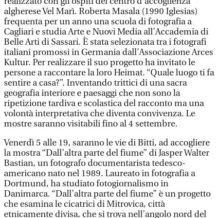
realizzato con gli ospiti del centro d'accoglienza
algherese Vel Marì. Roberta Masala (1990 Iglesias)
frequenta per un anno una scuola di fotografia a
Cagliari e studia Arte e Nuovi Media all’Accademia di
Belle Arti di Sassari. È stata selezionata tra i fotografi
italiani promossi in Germania dall’Associazione Arces
Kultur. Per realizzare il suo progetto ha invitato le
persone a raccontare la loro Heimat. “Quale luogo ti fa
sentire a casa?”. Inventando trittici di una sacra
geografia interiore e paesaggi che non sono la
ripetizione tardiva e scolastica del racconto ma una
volontà interpretativa che diventa convivenza. Le
mostre saranno visitabili fino al 4 settembre.
Venerdì 5 alle 19, saranno le vie di Bitti, ad accogliere
la mostra “Dall’altra parte del fiume” di Jasper Walter
Bastian, un fotografo documentarista tedesco-
americano nato nel 1989. Laureato in fotografia a
Dortmund, ha studiato fotogiornalismo in
Danimarca. “Dall’altra parte del fiume” è un progetto
che esamina le cicatrici di Mitrovica, città
etnicamente divisa, che si trova nell’angolo nord del