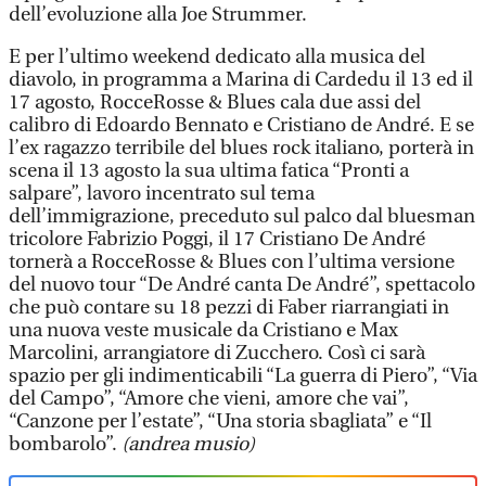
dell’evoluzione alla Joe Strummer.
E per l’ultimo weekend dedicato alla musica del
diavolo, in programma a Marina di Cardedu il 13 ed il
17 agosto, RocceRosse & Blues cala due assi del
calibro di Edoardo Bennato e Cristiano de André. E se
l’ex ragazzo terribile del blues rock italiano, porterà in
scena il 13 agosto la sua ultima fatica “Pronti a
salpare”, lavoro incentrato sul tema
dell’immigrazione, preceduto sul palco dal bluesman
tricolore Fabrizio Poggi, il 17 Cristiano De André
tornerà a RocceRosse & Blues con l’ultima versione
del nuovo tour “De André canta De André”, spettacolo
che può contare su 18 pezzi di Faber riarrangiati in
una nuova veste musicale da Cristiano e Max
Marcolini, arrangiatore di Zucchero. Così ci sarà
spazio per gli indimenticabili “La guerra di Piero”, “Via
del Campo”, “Amore che vieni, amore che vai”,
“Canzone per l’estate”, “Una storia sbagliata” e “Il
bombarolo”.
(andrea musio)