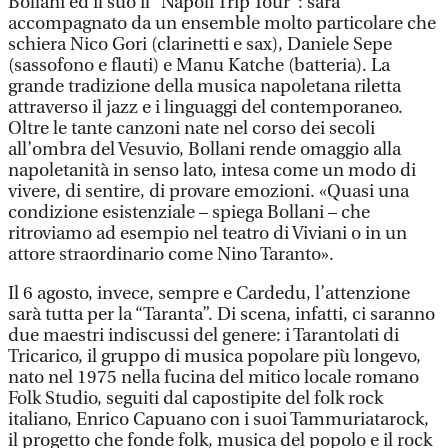
Bollani ed il suo il “Napoli Trip Tour”: sarà
accompagnato da un ensemble molto particolare che
schiera Nico Gori (clarinetti e sax), Daniele Sepe
(sassofono e flauti) e Manu Katche (batteria). La
grande tradizione della musica napoletana riletta
attraverso il jazz e i linguaggi del contemporaneo.
Oltre le tante canzoni nate nel corso dei secoli
all’ombra del Vesuvio, Bollani rende omaggio alla
napoletanità in senso lato, intesa come un modo di
vivere, di sentire, di provare emozioni. «Quasi una
condizione esistenziale – spiega Bollani – che
ritroviamo ad esempio nel teatro di Viviani o in un
attore straordinario come Nino Taranto».
Il 6 agosto, invece, sempre e Cardedu, l’attenzione
sarà tutta per la “Taranta”. Di scena, infatti, ci saranno
due maestri indiscussi del genere: i Tarantolati di
Tricarico, il gruppo di musica popolare più longevo,
nato nel 1975 nella fucina del mitico locale romano
Folk Studio, seguiti dal capostipite del folk rock
italiano, Enrico Capuano con i suoi Tammuriatarock,
il progetto che fonde folk, musica del popolo e il rock