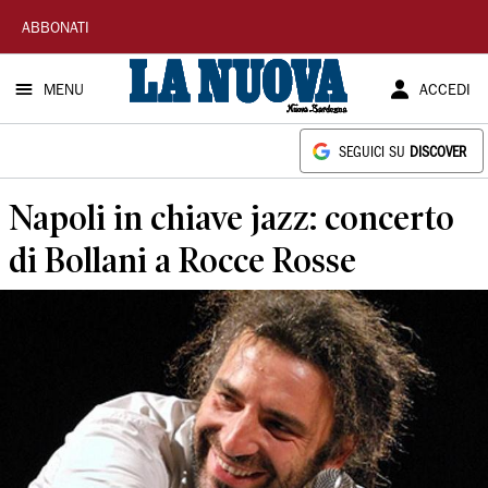
La
ABBONATI
Nuova
MENU
ACCEDI
Sardegna
SEGUICI SU
DISCOVER
Napoli in chiave jazz: concerto
di Bollani a Rocce Rosse