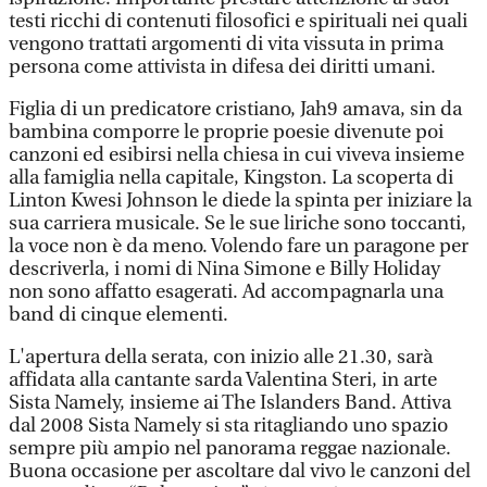
testi ricchi di contenuti filosofici e spirituali nei quali
vengono trattati argomenti di vita vissuta in prima
persona come attivista in difesa dei diritti umani.
Figlia di un predicatore cristiano, Jah9 amava, sin da
bambina comporre le proprie poesie divenute poi
canzoni ed esibirsi nella chiesa in cui viveva insieme
alla famiglia nella capitale, Kingston. La scoperta di
Linton Kwesi Johnson le diede la spinta per iniziare la
sua carriera musicale. Se le sue liriche sono toccanti,
la voce non è da meno. Volendo fare un paragone per
descriverla, i nomi di Nina Simone e Billy Holiday
non sono affatto esagerati. Ad accompagnarla una
band di cinque elementi.
L'apertura della serata, con inizio alle 21.30, sarà
affidata alla cantante sarda Valentina Steri, in arte
Sista Namely, insieme ai The Islanders Band. Attiva
dal 2008 Sista Namely si sta ritagliando uno spazio
sempre più ampio nel panorama reggae nazionale.
Buona occasione per ascoltare dal vivo le canzoni del