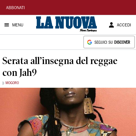
La
ABBONATI
Nuova
MENU
ACCEDI
Sardegna
SEGUICI SU
DISCOVER
Serata all’insegna del reggae
con Jah9
MOGORO