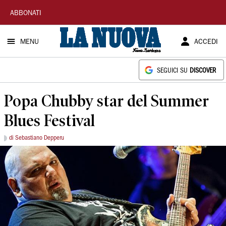
La
ABBONATI
Nuova
MENU
ACCEDI
Sardegna
SEGUICI SU
DISCOVER
Popa Chubby star del Summer
Blues Festival
di Sebastiano Depperu