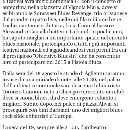
Il festival avrà inizio domenica 14 con il concerto di
anteprima nella piazzetta di Vignola Mare, dove si
esibiranno le Sunsweet Blues Revenge, trio oristanese
dal grande impatto live, nelle cui fila militano Irene
Loche, cantante e chitarra, Luca Canu al basso e
Alessandro Cau alla batteria. La band, in pochi anni,
ha saputo ritagliarsi un importante spazio nel circuito
blues nazionale, partecipando a tutti i più importanti
festival nazionali ed aggiudicandosi vari premi fra cui
il prestigioso “Obiettivo BluesIn” che ha consentito
loro di partecipare nel 2015 a Pistoia Blues.
Dalla sera del 18 agosto le strade di Aglientu saranno
invase da una miriade di note: alle 21.30, nel palco
dell’anfiteatro comunale sarà di scena il chitarrista
Toronzo Cannon, nato a Chicago e cresciuto nei club
dove si suona blues, da dove emergono soltanto i
migliori. Subito dopo, nel palco di piazza Alivia, si
proseguirà con Jimi Barbiani, uno dei migliori blues
rock slide chitarristi d’Europa.
La sera del 19, sempre alle 21.30, l’anfiteatro