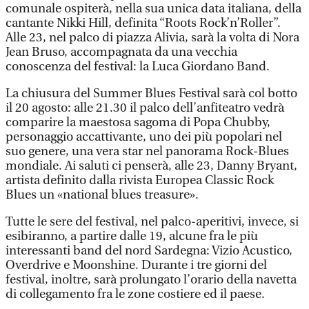
comunale ospiterà, nella sua unica data italiana, della
cantante Nikki Hill, definita “Roots Rock’n’Roller”.
Alle 23, nel palco di piazza Alivia, sarà la volta di Nora
Jean Bruso, accompagnata da una vecchia
conoscenza del festival: la Luca Giordano Band.
La chiusura del Summer Blues Festival sarà col botto
il 20 agosto: alle 21.30 il palco dell’anfiteatro vedrà
comparire la maestosa sagoma di Popa Chubby,
personaggio accattivante, uno dei più popolari nel
suo genere, una vera star nel panorama Rock-Blues
mondiale. Ai saluti ci penserà, alle 23, Danny Bryant,
artista definito dalla rivista Europea Classic Rock
Blues un «national blues treasure».
Tutte le sere del festival, nel palco-aperitivi, invece, si
esibiranno, a partire dalle 19, alcune fra le più
interessanti band del nord Sardegna: Vizio Acustico,
Overdrive e Moonshine. Durante i tre giorni del
festival, inoltre, sarà prolungato l’orario della navetta
di collegamento fra le zone costiere ed il paese.