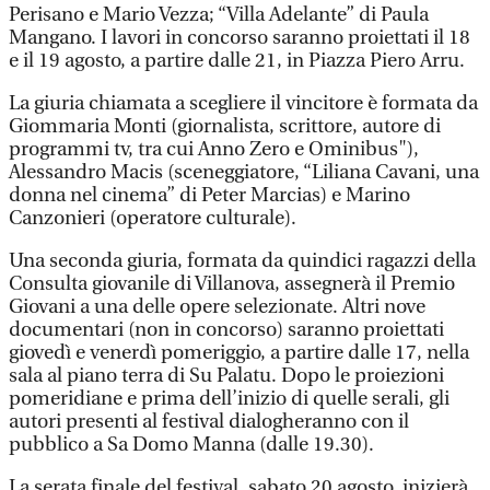
Perisano e Mario Vezza; “Villa Adelante” di Paula
Mangano. I lavori in concorso saranno proiettati il 18
e il 19 agosto, a partire dalle 21, in Piazza Piero Arru.
La giuria chiamata a scegliere il vincitore è formata da
Giommaria Monti (giornalista, scrittore, autore di
programmi tv, tra cui Anno Zero e Ominibus"),
Alessandro Macis (sceneggiatore, “Liliana Cavani, una
donna nel cinema” di Peter Marcias) e Marino
Canzonieri (operatore culturale).
Una seconda giuria, formata da quindici ragazzi della
Consulta giovanile di Villanova, assegnerà il Premio
Giovani a una delle opere selezionate. Altri nove
documentari (non in concorso) saranno proiettati
giovedì e venerdì pomeriggio, a partire dalle 17, nella
sala al piano terra di Su Palatu. Dopo le proiezioni
pomeridiane e prima dell’inizio di quelle serali, gli
autori presenti al festival dialogheranno con il
pubblico a Sa Domo Manna (dalle 19.30).
La serata finale del festival, sabato 20 agosto, inizierà