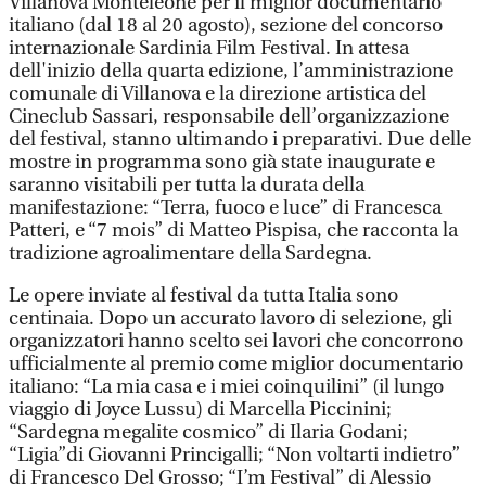
Villanova Monteleone per il miglior documentario
italiano (dal 18 al 20 agosto), sezione del concorso
internazionale Sardinia Film Festival. In attesa
dell'inizio della quarta edizione, l’amministrazione
comunale di Villanova e la direzione artistica del
Cineclub Sassari, responsabile dell’organizzazione
del festival, stanno ultimando i preparativi. Due delle
mostre in programma sono già state inaugurate e
saranno visitabili per tutta la durata della
manifestazione: “Terra, fuoco e luce” di Francesca
Patteri, e “7 mois” di Matteo Pispisa, che racconta la
tradizione agroalimentare della Sardegna.
Le opere inviate al festival da tutta Italia sono
centinaia. Dopo un accurato lavoro di selezione, gli
organizzatori hanno scelto sei lavori che concorrono
ufficialmente al premio come miglior documentario
italiano: “La mia casa e i miei coinquilini” (il lungo
viaggio di Joyce Lussu) di Marcella Piccinini;
“Sardegna megalite cosmico” di Ilaria Godani;
“Ligia”di Giovanni Princigalli; “Non voltarti indietro”
di Francesco Del Grosso; “I’m Festival” di Alessio