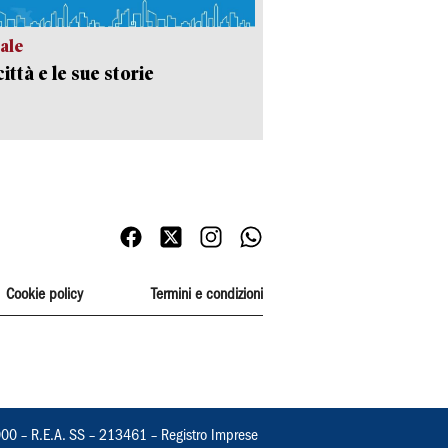
ale
ittà e le sue storie
Cookie policy
Termini e condizioni
000 – R.E.A. SS – 213461 – Registro Imprese