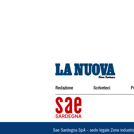
Redazione
Scriveteci
P
Sae Sardegna SpA – sede legale Zona industri