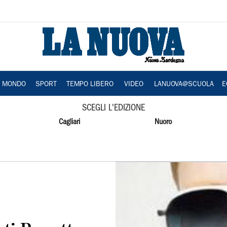
A MONDO
SPORT
TEMPO LIBERO
VIDEO
LANUOVA@SCUOLA
E
SCEGLI L'EDIZIONE
Cagliari
Nuoro