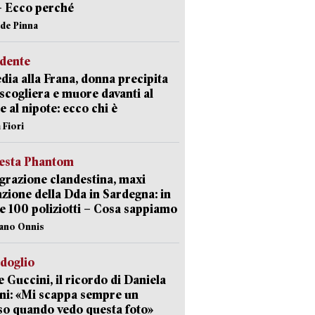
– Ecco perché
ide Pinna
idente
dia alla Frana, donna precipita
 scogliera e muore davanti al
 e al nipote: ecco chi è
 Fiori
iesta Phantom
razione clandestina, maxi
zione della Dda in Sardegna: in
e 100 poliziotti – Cosa sappiamo
iano Onnis
rdoglio
 Guccini, il ricordo di Daniela
ni: «Mi scappa sempre un
so quando vedo questa foto»