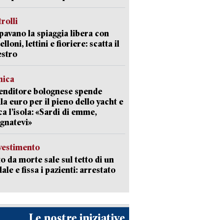
trolli
avano la spiaggia libera con
loni, lettini e fioriere: scatta il
estro
mica
enditore bolognese spende
la euro per il pieno dello yacht e
ca l’isola: «Sardi di emme,
gnatevi»
avestimento
to da morte sale sul tetto di un
ale e fissa i pazienti: arrestato
Le nostre iniziative