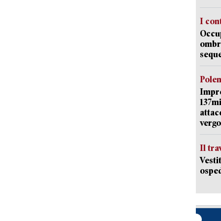
I con
Occup
ombrel
sequ
Pole
Impr
137mi
attac
vergo
Il tr
Vesti
osped