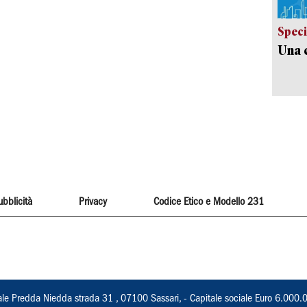
Speci
Una c
ubblicità
Privacy
Codice Etico e Modello 231
ale Predda Niedda strada 31 , 07100 Sassari, - Capitale sociale Euro 6.000.