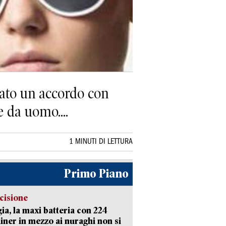
lato un accordo con
 da uomo....
1 MINUTI DI LETTURA
Primo Piano
cisione
ia, la maxi batteria con 224
iner in mezzo ai nuraghi non si