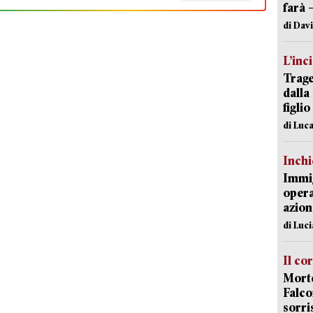
farà 
di Dav
L’inc
Trage
dalla
figlio
di Luca
Inch
Immig
opera
azion
di Luc
Il co
Morte
Falco
sorri