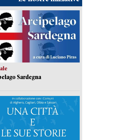
ale
pelago Sardegna