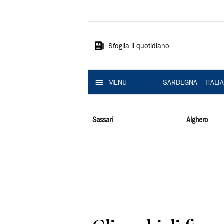
La
Nuova
Sardegna
Sfoglia il quotidiano
MENU
SARDEGNA
ITALI
Sassari
Alghero