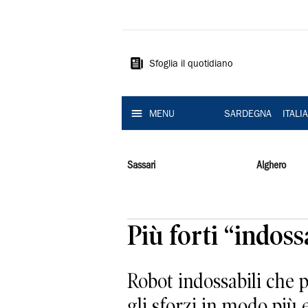
La
Nuova
Sardegna
Sfoglia il quotidiano
MENU
SARDEGNA
ITALI
Sassari
Alghero
Più forti “indos
Robot indossabili che p
gli sforzi in modo più 