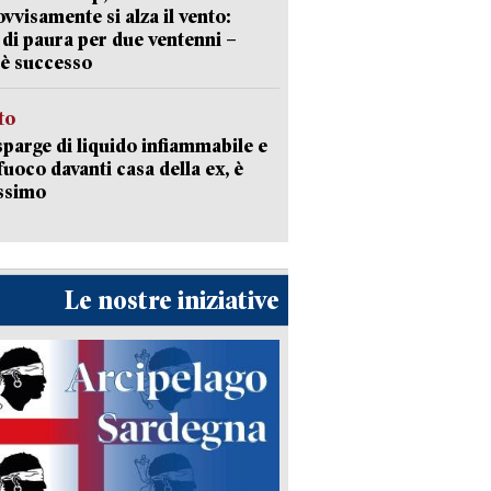
vvisamente si alza il vento:
 di paura per due ventenni –
è successo
sto
sparge di liquido infiammabile e
 fuoco davanti casa della ex, è
ssimo
Le nostre iniziative