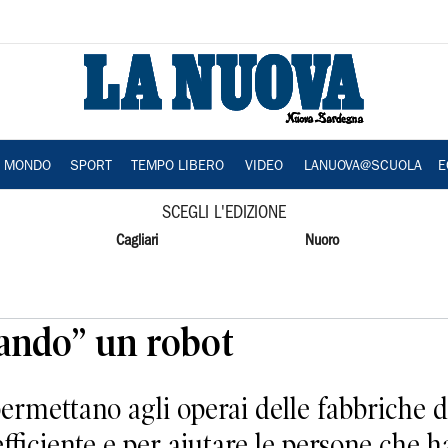
A MONDO
SPORT
TEMPO LIBERO
VIDEO
LANUOVA@SCUOLA
E
SCEGLI L'EDIZIONE
Cagliari
Nuoro
sando” un robot
ermettano agli operai delle fabbriche d
efficiente e per aiutare le persone che 