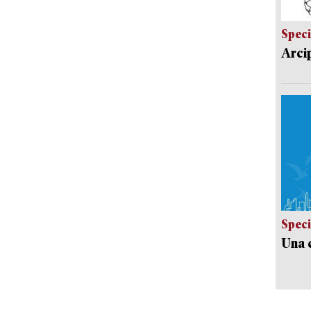
Speci
Arci
Speci
Una c