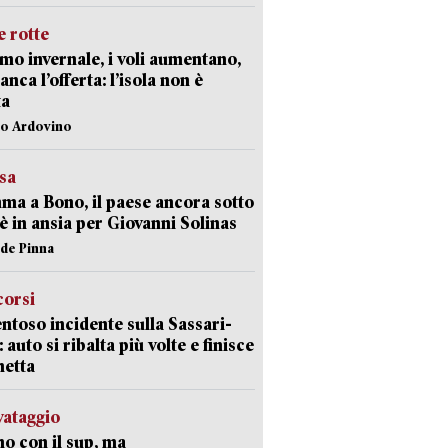
 rotte
mo invernale, i voli aumentano,
nca l’offerta: l’isola non è
ta
lo Ardovino
esa
a a Bono, il paese ancora sotto
è in ansia per Giovanni Solinas
ide Pinna
corsi
ntoso incidente sulla Sassari-
 auto si ribalta più volte e finisce
netta
lvataggio
o con il sup, ma