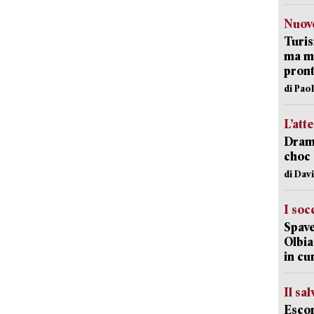
Nuove
Turis
ma ma
pron
di Pao
L’att
Dramm
choc 
di Dav
I soc
Spave
Olbia:
in cu
Il sa
Escon