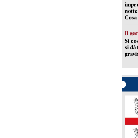
impro
notte
Cosa 
Il ge
Si co
si dà
gravi