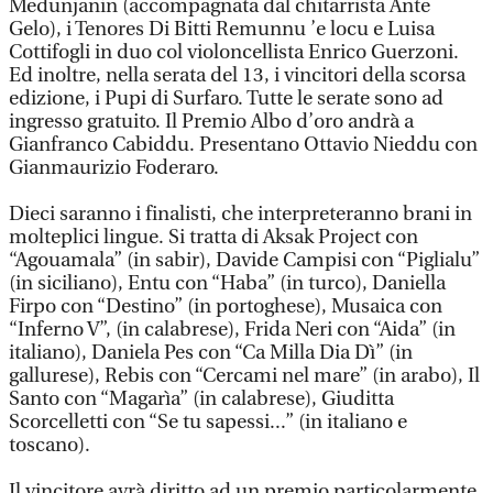
Medunjanin (accompagnata dal chitarrista Ante
Gelo), i Tenores Di Bitti Remunnu ’e locu e Luisa
Cottifogli in duo col violoncellista Enrico Guerzoni.
Ed inoltre, nella serata del 13, i vincitori della scorsa
edizione, i Pupi di Surfaro. Tutte le serate sono ad
ingresso gratuito. Il Premio Albo d’oro andrà a
Gianfranco Cabiddu. Presentano Ottavio Nieddu con
Gianmaurizio Foderaro.
Dieci saranno i finalisti, che interpreteranno brani in
molteplici lingue. Si tratta di Aksak Project con
“Agouamala” (in sabir), Davide Campisi con “Piglialu”
(in siciliano), Entu con “Haba” (in turco), Daniella
Firpo con “Destino” (in portoghese), Musaica con
“Inferno V”, (in calabrese), Frida Neri con “Aida” (in
italiano), Daniela Pes con “Ca Milla Dia Dì” (in
gallurese), Rebis con “Cercami nel mare” (in arabo), Il
Santo con “Magarìa” (in calabrese), Giuditta
Scorcelletti con “Se tu sapessi...” (in italiano e
toscano).
Il vincitore avrà diritto ad un premio particolarmente