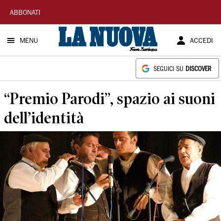
La
ABBONATI
Nuova
MENU
ACCEDI
Sardegna
SEGUICI SU
DISCOVER
“Premio Parodi”, spazio ai suoni
dell’identità