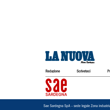
Redazione
Scriveteci
P
Sae Sardegna SpA – sede legale Zona industri