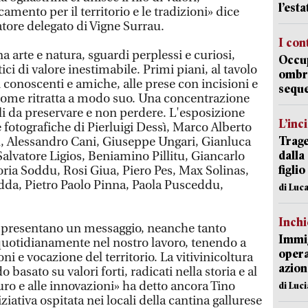
l’est
amento per il territorio e le tradizioni» dice
ore delegato di Vigne Surrau.
I con
arte e natura, sguardi perplessi e curiosi,
Occup
ici di valore inestimabile. Primi piani, al tavolo
ombrel
 conoscenti e amiche, alle prese con incisioni e
sequ
come ritratta a modo suo. Una concentrazione
li da preservare e non perdere. L'esposizione
L’inc
 fotografiche di Pierluigi Dessì, Marco Alberto
Trage
 Alessandro Cani, Giuseppe Ungari, Gianluca
dalla
Salvatore Ligios, Beniamino Pillitu, Giancarlo
figlio
oria Soddu, Rosi Giua, Piero Pes, Max Solinas,
edda, Pietro Paolo Pinna, Paola Pusceddu,
di Luca
Inch
rappresentano un messaggio, neanche tanto
Immig
quotidianamente nel nostro lavoro, tenendo a
opera
ni e vocazione del territorio. La vitivinicoltura
azion
 basato su valori forti, radicati nella storia e al
uro e alle innovazioni» ha detto ancora Tino
di Luc
ativa ospitata nei locali della cantina gallurese