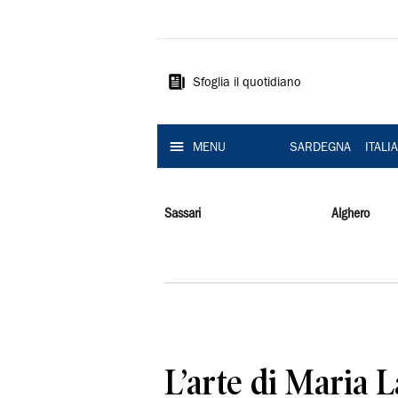
La
Nuova
Sardegna
Sfoglia il quotidiano
MENU
SARDEGNA
ITALI
Sassari
Alghero
L’arte di Maria L