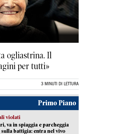
 ogliastrina. Il
agini per tutti»
3 MINUTI DI LETTURA
Primo Piano
li violati
ri, va in spiaggia e parcheggia
 sulla battigia: entra nel vivo