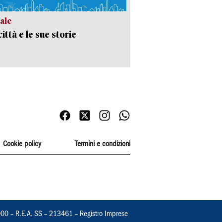
ale
ittà e le sue storie
Cookie policy
Termini e condizioni
000 – R.E.A. SS – 213461 – Registro Imprese