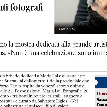
nti fotografi
◗
Maria Lai
o la mostra dedicata alla grande artista
ios: «Non è una celebrazione, sono imm
 brivido dedicati a Maria Lai e alla sua arte.
e Surrau, al chilometro 1 della provinciale che
rto Cervo, ospita da venerdì scorso e sino al
alle 22, l'esposizione “Maria Lai. Fotografie. 20
Litora
nto - tra botti in rovere, cristalli, sughero e
Sassa
stati - è curato da Salvatore Ligios. «Nel
l’auto
 ogliastrina ci unisce il filo di valori,