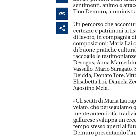
sentimenti, animo e attacc
Tino Demuro, amministrat
Un percorso che accomuna 
certezze e patrimoni artist
di lavoro, in compagnia di
composizioni: Maria Lai 
di buone pratiche cultura
raccoglie le testimonianze
Desogus, Anna Marceddu,
Vassallo, Mario Saragato, 
Deidda, Donato Tore, Vitt
Elisabetta Loi, Daniela Z
Agostino Mela.
«Gli scatti di Maria Lai 
velato, che perseguiamo 
mente autenticità, tradizio
gallurese sviluppa un credo
tempo stesso aperti al fut
Demuro presentando l’inizi