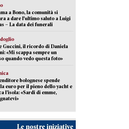
to
a a Bono, la comunità si
ra a dare l'ultimo saluto a Luigi
as – La data dei funerali
rdoglio
 Guccini, il ricordo di Daniela
ni: «Mi scappa sempre un
so quando vedo questa foto»
mica
enditore bolognese spende
la euro per il pieno dello yacht e
ca l’isola: «Sardi di emme,
gnatevi»
Le nostre iniziative