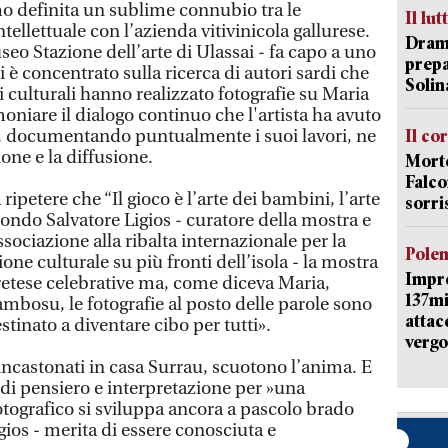
o definita un sublime connubio tra le
Il lut
ellettuale con l’azienda vitivinicola gallurese.
Dramm
seo Stazione dell’arte di Ulassai - fa capo a uno
prepa
i è concentrato sulla ricerca di autori sardi che
Solin
i culturali hanno realizzato fotografie su Maria
moniare il dialogo continuo che l'artista ha avuto
, documentando puntualmente i suoi lavori, ne
Il co
one e la diffusione.
Morte
Falco
 ripetere che “Il gioco è l’arte dei bambini, l’arte
sorri
econdo Salvatore Ligios - curatore della mostra e
ssociazione alla ribalta internazionale per la
Pole
one culturale su più fronti dell’isola - la mostra
Impr
etese celebrative ma, come diceva Maria,
137mi
mbosu, le fotografie al posto delle parole sono
attac
stinato a diventare cibo per tutti».
vergo
ti incastonati in casa Surrau, scuotono l’anima. E
 di pensiero e interpretazione per »una
tografico si sviluppa ancora a pascolo brado
gios - merita di essere conosciuta e