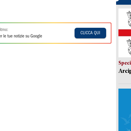
itmo:
CLICCA QUI
r le tue notizie su Google
Speci
Arci