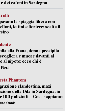
ate dei cafoni in Sardegna
trolli
avano la spiaggia libera con
loni, lettini e fioriere: scatta il
estro
idente
dia alla Frana, donna precipita
 scogliera e muore davanti al
 e al nipote: ecco chi è
 Fiori
iesta Phantom
razione clandestina, maxi
zione della Dda in Sardegna: in
e 100 poliziotti – Cosa sappiamo
iano Onnis