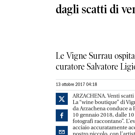
dagli scatti di ve
Le Vigne Surrau ospitan
curatore Salvatore Lig
13 ottobre 2017 04:18
ARZACHENA. Venti scatti da
La “wine boutique” di Vign
da Arzachena conduce a Po
10 gennaio 2018, dalle 10 
fotografi raccontano”. L’eve
acciaio accuratamente acco
nostro piccolo, con l’artista