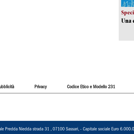
Speci
Una c
ubblicità
Privacy
Codice Etico e Modello 231
ale Predda Niedda strada 31 , 07100 Sassari, - Capitale sociale Euro 6.000.