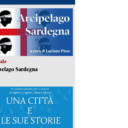
ale
pelago Sardegna