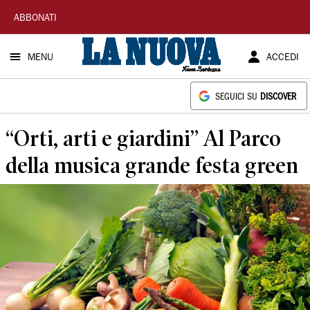
La
ABBONATI
Nuova
MENU
ACCEDI
Sardegna
SEGUICI SU
DISCOVER
“Orti, arti e giardini” Al Parco
della musica grande festa green