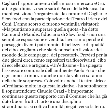
Cagliari l'appuntamento della mostra mercato «Orti,
arti e giardini». La sede sarà il Parco della Musica. La
manifestazione è organizzata da comune di Cagliari e
Slow food con la partecipazione del Teatro Lirico e del
Coni. L'anno scorso ci furono ventimila visitatori:
«Ma puntiamo a superare quella quota - ha detto
Raimondo Mandis, fiduciario di Slow food - non una
semplice esposizione e vendita: lavoriamo perché il
paesaggio diventi patrimonio di bellezza e di qualità
del cibo. Vogliamo che sia riconosciuto il valore del
mondo delle campagne, dei pescatori». Previsti per la
due giorni circa cento espositori tra florovivaisti, cibo
di eccellenza e artigiani. «Un'edizione - ha spiegato
l'assessore comunale dell'ambiente Paolo Frau - che
ogni anno si rinnova: anche questa volta ci saranno
delle belle sorprese». Coinvolto anche il teatro Lirico:
«Crediamo molto in questa iniziativa - ha sottolineato
il soprintendente Claudio Orazi - è importante
continuare questo rapporto con il Comune che ha già
dato buoni frutti. L'orto è una disciplina
straordinaria, si coltiva l'umiltà piegati verso la terra.