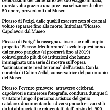
celebrazioni del centenario del suo viaggio in Italia,
questa volta grazie a una preziosa selezione di oltre
50 opere, provenienti dal Museo
Picasso di Parigi, dalle quali il maestro non si era mai
voluto separare fino alla morte. Intitolata “Picasso.
Capolavori dal Museo
Picasso di Parigi” la rassegna si inserisce nell’ampio
progetto “Picasso-Mediterraneè” avviato quest’anno
dal museo parigino (si protrarrà fino al 2019)
coinvolgendo più di 60 istituzioni che hanno
immaginato una serie di mostre sull’opera
“ostinatamente mediterranea” dell’artista. Con la
curatela di Coline Zellal, conservatrice del patrimonio
del Museo
Picasso, l’evento genovese, attraverso celebrati
capolavori e numerose fotografie, condurrà dunque il
visitatore lungo il percorso artistico del genio
catalano, documentando i diversi periodi e i vari stili
da lui abbracciati (e reinventati) dall’inizio del ’900