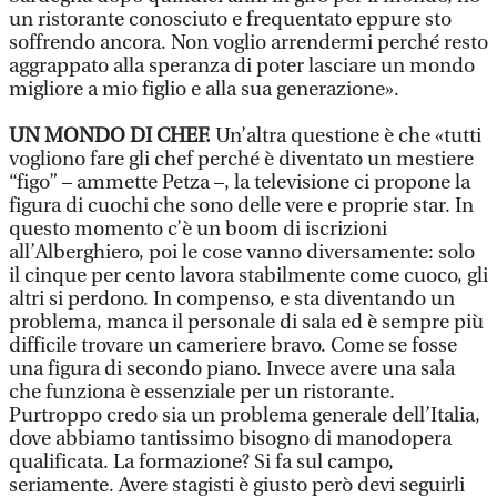
un ristorante conosciuto e frequentato eppure sto
soffrendo ancora. Non voglio arrendermi perché resto
aggrappato alla speranza di poter lasciare un mondo
migliore a mio figlio e alla sua generazione».
UN MONDO DI CHEF.
Un’altra questione è che «tutti
vogliono fare gli chef perché è diventato un mestiere
“figo” – ammette Petza –, la televisione ci propone la
figura di cuochi che sono delle vere e proprie star. In
questo momento c’è un boom di iscrizioni
all’Alberghiero, poi le cose vanno diversamente: solo
il cinque per cento lavora stabilmente come cuoco, gli
altri si perdono. In compenso, e sta diventando un
problema, manca il personale di sala ed è sempre più
difficile trovare un cameriere bravo. Come se fosse
una figura di secondo piano. Invece avere una sala
che funziona è essenziale per un ristorante.
Purtroppo credo sia un problema generale dell’Italia,
dove abbiamo tantissimo bisogno di manodopera
qualificata. La formazione? Si fa sul campo,
seriamente. Avere stagisti è giusto però devi seguirli