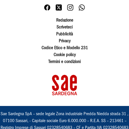
Redazione
Scriveteci
Pubblicità
Privacy
Codice Etico e Modello 231
Cookie policy
Termini e condizioni
Sae Sardegna SpA – sede legale Zona industriale Predda Niedda strada 31 ,
07100 Sassari, - Capitale sociale Euro 6.000.000 – R.E.A. SS – 213461 –
Registro Imprese di Sassari 02328540683 – CF e Partita IVA 02328540683