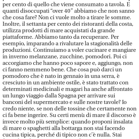
per cento di quello che viene consumato a tavola. E
quanti disoccupati “over 40” abbiamo che non sanno
che cosa fare? Non ci vuole molto a tirare le somme.
Inoltre, il settanta per cento dei ristoranti della costa,
utilizza prodotti di mare acquistati da grande
piattaforme. Abbiamo tanto da recuperare. Per
esempio, imparando a rivalutare la stagionalità delle
produzioni. Continuiamo a voler cucinare e mangiare
in inverno melanzane, zucchine, pomodori. Poi ci
accorgiamo che hanno poco sapore e, aggiungo, non
ci fanno nemmeno bene. Che cosa può darci un
pomodoro che è nato in gennaio in una serra, è
cresciuto in un ambiente ostile, è stato trattato con
determinati medicinali e magari ha anche affrontato
un lungo viaggio dalla Spagna per arrivare sui
banconi del supermercato e sulle nostre tavole? Io
credo niente, se non delle tossine che certamente non
ci fa bene ingerire. Su certi menù di mare il discorso è
invece molto più semplice: quando proponi insalata
di mare o spaghetti alla bottarga non stai facendo
cucina tipica, perché di tipico non c’è nulla. Stai