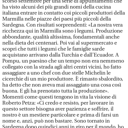
scorso settembre per una serie di appuntamenti che
ha visto alcuni dei più grandi nomi della cucina
italiana entrare in contatto coi piccoli produttori della
Marmilla nelle piazze dei paesi più piccoli della
Sardegna. Con risultati sorprendenti: «La nostra vera
ricchezza qui in Marmilla sono i legumi. Produzione
abbondante, qualità altissima, fondamentali anche
nella dieta dei centenari. Poi vai al supermercato e
scopri che tutti i legumi che le famiglie sarde
acquistano arrivano dalla Turchia e dall’Ecuador. A
Pompu, un paesino che un tempo non era nemmeno
collegato con la strada agli altri centri vicini, ho fatto
assaggiare a uno chef con due stelle Michelin le
cicerchie di un mio produttore. È rimasto sbalordito,
ha detto che non aveva mai assaggiato una cosa così
buona. E gli ha prenotato tutta la produzione».
Momenti come questi tengono in vita la visione di
Roberto Petza: «Ci credo e resisto, per lavorare in
questo settore bisogna aver pazienza e soffrire, il
nostro è un mestiere particolare e prima di farsi un
nome e, anzi, può non bastare. Sono tornato in
Sardegna dopo quindici anni in giro per il mondo, ho