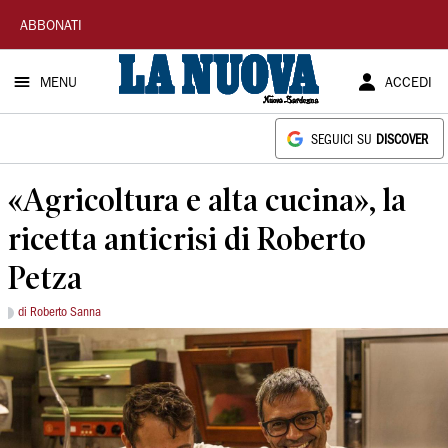
La
ABBONATI
Nuova
MENU
ACCEDI
Sardegna
SEGUICI SU
DISCOVER
«Agricoltura e alta cucina», la
ricetta anticrisi di Roberto
Petza
di Roberto Sanna