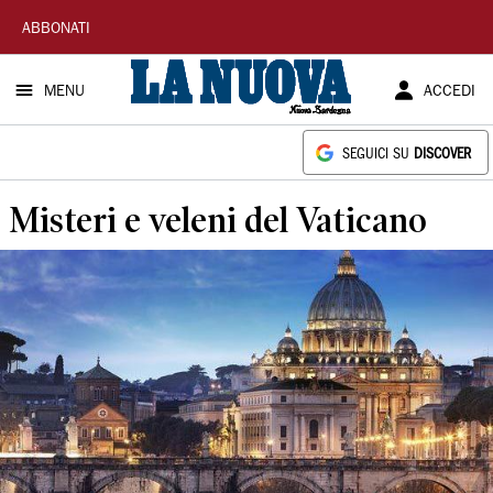
La
ABBONATI
Nuova
MENU
ACCEDI
Sardegna
SEGUICI SU
DISCOVER
Misteri e veleni del Vaticano