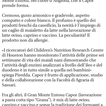
Monte Entosu, nel cuore d'Anglona, che il Capor
prende forma.
Cremoso, gusto armonico e gradevole, aspetto
compatto e colore bianco. Il profumo è quello dei
prodotti freschi da caseificio, la novità è l'impiego di
un caglio di maialetto da latte nella lavorazione di
latte ovino, caprino e vaccino. La peculiarità? Il
prodotto non dà allergie.
«I ricercatori del Children’s Nutrition Research Centre
di Houston hanno monitorato l’attività delle prime sei
settimane di vita dei maiali nani dimostrando che
l’attività degli enzimi analizzati a livello dell’ileo e del
duodeno è in tutto simile a quella nei bambini»
spiega Piredda. Capor è frutto di applicazione, studio
e della collaborazione con la Facoltà di Agraria di
Sassari.
Fra gli altri, il Gran Monte Entosu Capor (lavorazione
a pasta cotta tipo “Grana”), è mix di latte ovino,
caprino e vaccino e segue la tradizione dei formaggi a