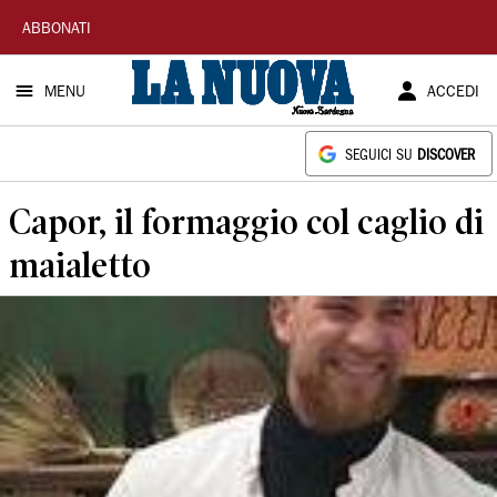
La
ABBONATI
Nuova
MENU
ACCEDI
Sardegna
SEGUICI SU
DISCOVER
Capor, il formaggio col caglio di
maialetto