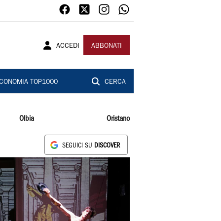
ACCEDI
ABBONATI
CONOMIA TOP1000
CERCA
Olbia
Oristano
SEGUICI SU
DISCOVER