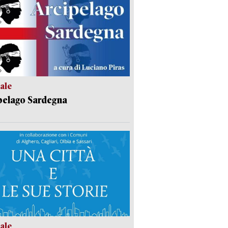
ale
pelago Sardegna
ale