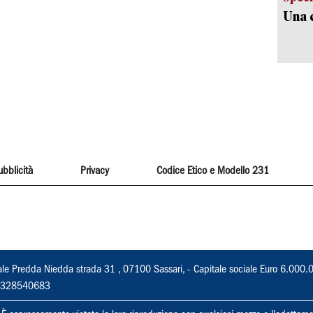
Una c
ubblicità
Privacy
Codice Etico e Modello 231
ale Predda Niedda strada 31 , 07100 Sassari, - Capitale sociale Euro 6.000.
 02328540683