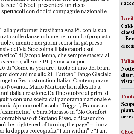
racco
la rete 10 Nodi, presenterà un ricco
spettacoli con dodici compagnie nazionali e
La ri
Caldo
21 alla performer brasiliana Ana Pi, con la sua
classi
trata sulle danze urbane nel mondo (proposta
– Ecc
uole), mentre nei giorni scorsi ha già preso
di Red
nsivo di Via Stoccolma il laboratorio sul
metico” di Jacopo Jenna, che sempre stasera al
L’all
 scenico, alle ore 19. Jenna sarà poi
0 di “Come as you are”, titolo di uno dei brani
Notte
pre domani ma alle 21, l’atteso “Tango Glaciale
distr
progetto Reconstruction Italian Contemporary
vist
a/Novanta, Mario Martone ha riallestito a
nni dalla creazione.Da fine ottobre ai primi di
L’ind
eguirà con una scelta dal panorama nazionale e
Scope
aria Ajmone nell’assolo “Trigger”, Francesca
piant
ll’asimmetria” e Sara Marasso in “No Comfort
arres
contrabbasso di Stefano Risso, e Alessandro
’t be frightened of turning the page” – fino a
n la doppia coreografia “I am within” e “I am
Choc 