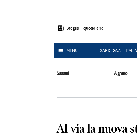
La
Nuova
Sardegna
Sfoglia il quotidiano
MENU
SARDEGNA
ITALI
Sassari
Alghero
Al via la nuova s