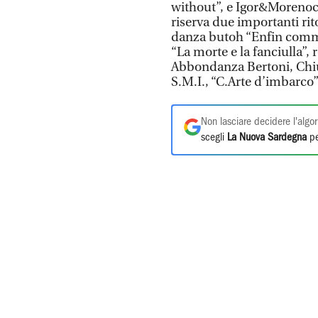
without”, e Igor&Moreno
riserva due importanti rit
danza butoh “Enfin comme
“La morte e la fanciulla”
Abbondanza Bertoni, Chiud
S.M.I., “C.Arte d’imbarco”
Non lasciare decidere l'algor
scegli
La Nuova Sardegna
pe