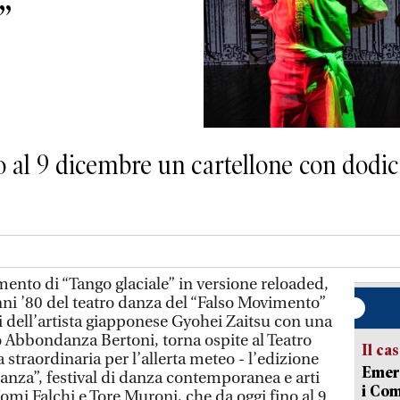
”
no al 9 dicembre un cartellone con dodic
mento di “Tango glaciale” in versione reloaded,
nni ’80 del teatro danza del “Falso Movimento”
i dell’artista giapponese Gyohei Zaitsu con una
 Abbondanza Bertoni, torna ospite al Teatro
Il ca
 straordinaria per l’allerta meteo - l’edizione
Emerg
nza”, festival di danza contemporanea e arti
i Com
mi Falchi e Tore Muroni, che da oggi fino al 9