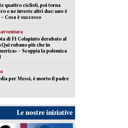
te quattro ciclisti, poi torna
tro e ne investe altri due: uno è
 – Cosa è successo
savventura
lota di F1 Colapinto derubato al
 «Qui rubano più che in
erica» – Scoppia la polemica
l
to
dia per Messi, è morto il padre
Le nostre iniziative