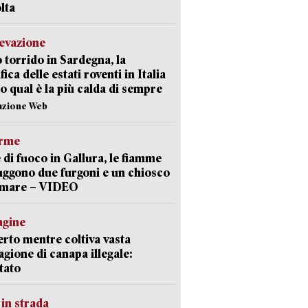
lta
levazione
 torrido in Sardegna, la
fica delle estati roventi in Italia
o qual è la più calda di sempre
azione Web
arme
 di fuoco in Gallura, le fiamme
uggono due furgoni e un chiosco
a mare – VIDEO
agine
rto mentre coltiva vasta
agione di canapa illegale:
tato
in strada