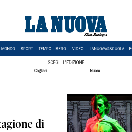
A MONDO
SPORT
TEMPO LIBERO
VIDEO
LANUOVA@SCUOLA
E
SCEGLI L'EDIZIONE
Cagliari
Nuoro
tagione di