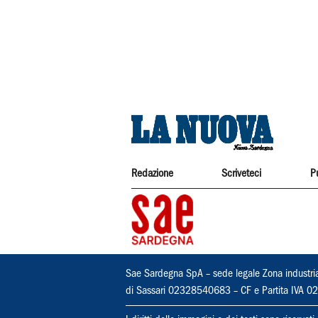
Redazione
Scriveteci
P
Sae Sardegna SpA – sede legale Zona industri
di Sassari 02328540683 – CF e Partita IVA