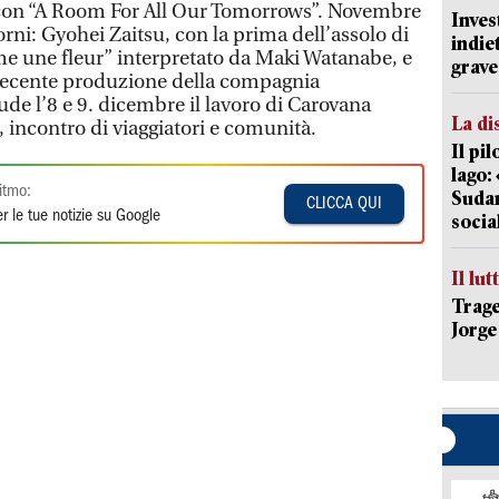
con “A Room For All Our Tomorrows”. Novembre
Inves
orni: Gyohei Zaitsu, con la prima dell’assolo di
indie
 une fleur” interpretato da Maki Watanabe, e
grave
, recente produzione della compagnia
e l’8 e 9. dicembre il lavoro di Carovana
La di
, incontro di viaggiatori e comunità.
Il pi
lago:
itmo:
Sudam
CLICCA QUI
r le tue notizie su Google
socia
Il lut
Trage
Jorge