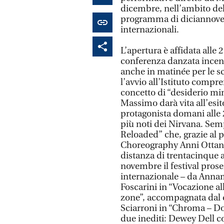
dicembre, nell’ambito del
programma di diciannove 
internazionali.
L’apertura è affidata alle 
conferenza danzata incen
anche in matinée per le sc
l’avvio all’Istituto compre
concetto di “desiderio mi
Massimo darà vita all’esito
protagonista domani alle 2
più noti dei Nirvana. Sem
Reloaded” che, grazie al 
Choreography Anni Ottant
distanza di trentacinque a
novembre il festival pros
internazionale – da Annam
Foscarini in “Vocazione a
zone”, accompagnata dal 
Sciarroni in “Chroma – Don
due inediti: Dewey Dell co