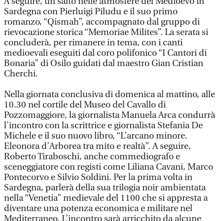
A seguire, un salto nelle atmosfere del Medioevo in
Sardegna con Pierluigi Piludu e il suo primo
romanzo, “Qismah”, accompagnato dal gruppo di
rievocazione storica “Memoriae Milites”. La serata si
concluderà, per rimanere in tema, con i canti
medioevali eseguiti dal coro polifonico “I Cantori di
Bonaria” di Osilo guidati dal maestro Gian Cristian
Cherchi.
Nella giornata conclusiva di domenica al mattino, alle
10.30 nel cortile del Museo del Cavallo di
Pozzomaggiore, la giornalista Manuela Arca condurrà
l’incontro con la scrittrice e giornalista Stefania De
Michele e il suo nuovo libro, “L’arcano minore.
Eleonora d’Arborea tra mito e realtà”. A seguire,
Roberto Tiraboschi, anche commediografo e
sceneggiatore con registi come Liliana Cavani, Marco
Pontecorvo e Silvio Soldini. Per la prima volta in
Sardegna, parlerà della sua trilogia noir ambientata
nella “Venetia” medievale del 1100 che si appresta a
diventare una potenza economica e militare nel
Mediterraneo. L’incontro sarà arricchito da alcune