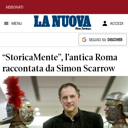
La
ABBONATI
Nuova
MENU
ACCEDI
Sardegna
SEGUICI SU
DISCOVER
“StoricaMente”, l’antica Roma
raccontata da Simon Scarrow