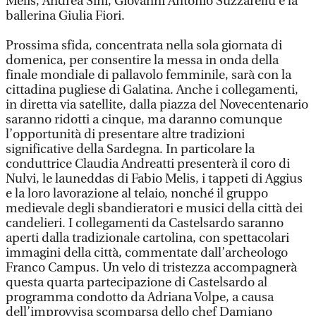
Melis, Andrea Sini, Giovanni Antonio Suzzarellu e la
ballerina Giulia Fiori.
Prossima sfida, concentrata nella sola giornata di
domenica, per consentire la messa in onda della
finale mondiale di pallavolo femminile, sarà con la
cittadina pugliese di Galatina. Anche i collegamenti,
in diretta via satellite, dalla piazza del Novecentenario
saranno ridotti a cinque, ma daranno comunque
l’opportunità di presentare altre tradizioni
significative della Sardegna. In particolare la
conduttrice Claudia Andreatti presenterà il coro di
Nulvi, le launeddas di Fabio Melis, i tappeti di Aggius
e la loro lavorazione al telaio, nonché il gruppo
medievale degli sbandieratori e musici della città dei
candelieri. I collegamenti da Castelsardo saranno
aperti dalla tradizionale cartolina, con spettacolari
immagini della città, commentate dall’archeologo
Franco Campus. Un velo di tristezza accompagnerà
questa quarta partecipazione di Castelsardo al
programma condotto da Adriana Volpe, a causa
dell’improvvisa scomparsa dello chef Damiano