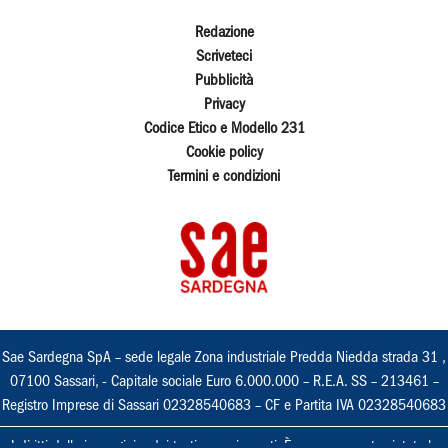
Redazione
Scriveteci
Pubblicità
Privacy
Codice Etico e Modello 231
Cookie policy
Termini e condizioni
Sae Sardegna SpA – sede legale Zona industriale Predda Niedda strada 31 ,
07100 Sassari, - Capitale sociale Euro 6.000.000 – R.E.A. SS – 213461 –
Registro Imprese di Sassari 02328540683 – CF e Partita IVA 02328540683
I diritti delle immagini e dei testi sono riservati. È espressamente vietata la