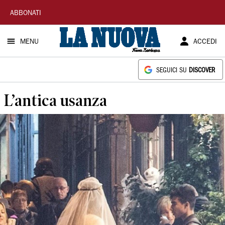
La
ABBONATI
Nuova
MENU
ACCEDI
Sardegna
SEGUICI SU
DISCOVER
L’antica usanza