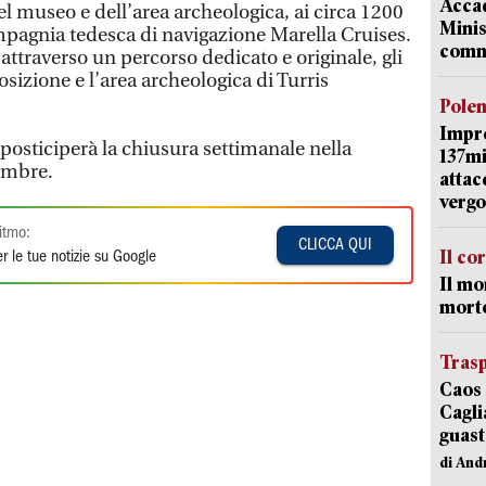
Accad
del museo e dell’area archeologica, ai circa 1200
Minis
ompagnia tedesca di navigazione Marella Cruises.
comm
, attraverso un percorso dedicato e originale, gli
osizione e l’area archeologica di Turris
Pole
Impr
 posticiperà la chiusura settimanale nella
137mi
embre.
attac
vergo
itmo:
CLICCA QUI
Il co
r le tue notizie su Google
Il mo
mort
Trasp
Caos 
Cagli
guast
di And