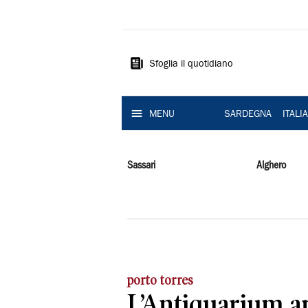
La
Nuova
Sardegna
Sfoglia il quotidiano
MENU
SARDEGNA
ITALI
Sassari
Alghero
porto torres
L’Antiquarium ap