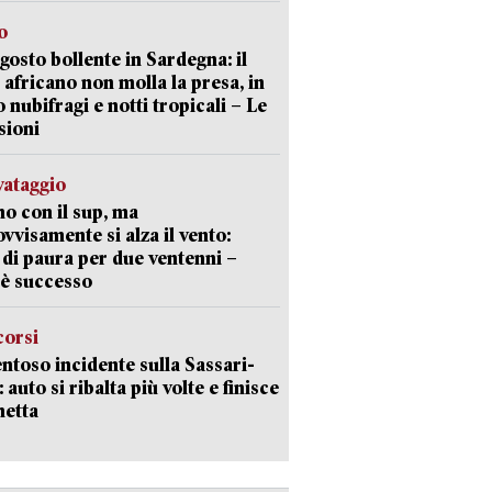
o
gosto bollente in Sardegna: il
 africano non molla la presa, in
o nubifragi e notti tropicali – Le
sioni
lvataggio
o con il sup, ma
vvisamente si alza il vento:
 di paura per due ventenni –
è successo
corsi
ntoso incidente sulla Sassari-
 auto si ribalta più volte e finisce
netta