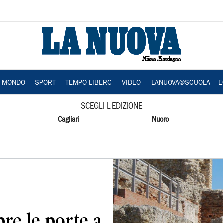
A MONDO
SPORT
TEMPO LIBERO
VIDEO
LANUOVA@SCUOLA
E
SCEGLI L'EDIZIONE
Cagliari
Nuoro
re le porte a