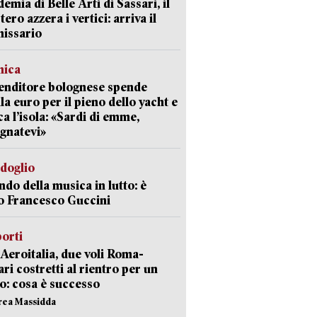
emia di Belle Arti di Sassari, il
tero azzera i vertici: arriva il
issario
mica
enditore bolognese spende
la euro per il pieno dello yacht e
ca l’isola: «Sardi di emme,
gnatevi»
rdoglio
ndo della musica in lutto: è
o Francesco Guccini
orti
Aeroitalia, due voli Roma-
ari costretti al rientro per un
o: cosa è successo
rea Massidda