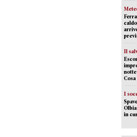
Mete
Ferra
caldo
arriv
previ
Il sa
Escon
impro
notte
Cosa 
I soc
Spave
Olbia:
in cu