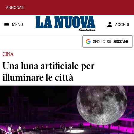
La
ABBONATI
Nuova
MENU
ACCEDI
Sardegna
SEGUICI SU
DISCOVER
CINA
Una luna artificiale per
illuminare le città