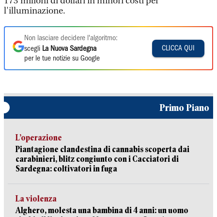
173 milioni di dollari in minori costi per
l'illuminazione.
Non lasciare decidere l'algoritmo:
CLICCA QUI
scegli
La Nuova Sardegna
per le tue notizie su Google
Primo Piano
L’operazione
Piantagione clandestina di cannabis scoperta dai
carabinieri, blitz congiunto con i Cacciatori di
Sardegna: coltivatori in fuga
La violenza
Alghero, molesta una bambina di 4 anni: un uomo