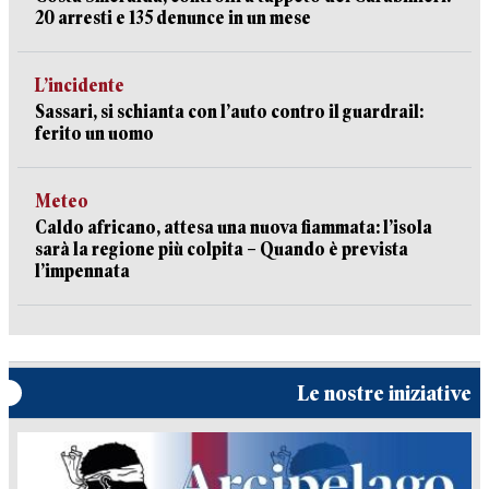
20 arresti e 135 denunce in un mese
L’incidente
Sassari, si schianta con l’auto contro il guardrail:
ferito un uomo
Meteo
Caldo africano, attesa una nuova fiammata: l’isola
sarà la regione più colpita – Quando è prevista
l’impennata
Le nostre iniziative