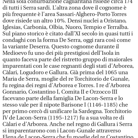
Nella sola conurbazione cagliaritana risiede circa 1/4
di tutti i Serra sardi. L’altra zona dove il cognome è
più frequente è l’area Sassari-Alghero-Porto Torres
dove risiede un altro 10%. Densi nuclei a Oristano,
Iglesias, Carbonia, Olbia, Nuoro, Tempio e Terralba.
Sul piano storico è citato dall’XI secolo in quasi tutti i
condaghi con la forma De Serra, oggi rara così come
la variante Deserra. Questo cognome durante il
Medioevo fu uno dei più prestigiosi dell’Isola in
quanto faceva parte del ristretto gruppo di maiorales
imparentati con le case regnanti degli stati d’Arborea,
Càlari, Logudoro e Gallura. Già prima del 1065 una
Maria de Serra, moglie del re Torchitorio de Gunale,
fu regina dei regni d’Arborea e Torres. I re d’Arborea
Gonnario, Costantino I, Comita II e Orzocco III
facevano parte della famiglia De Lacon-Serra e lo
stesso vale per il nipote Barisone I (1146-1185) che
per primo cercò di unificare la Sardegna. Torchitorio
IV de Lacon-Serra (1195-1217) fu a sua volta re di
Càlari e d’Arborea. Anche nel regno di Gallura i Serra
si imparentarono con i Lacon-Gunale attraverso
Elena de Lacon-Serra che fu moglie del re Costantino