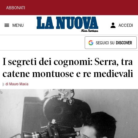
La
ABBONATI
Nuova
MENU
ACCEDI
Sardegna
SEGUICI SU
DISCOVER
I segreti dei cognomi: Serra, tra
catene montuose e re medievali
di Mauro Maxia