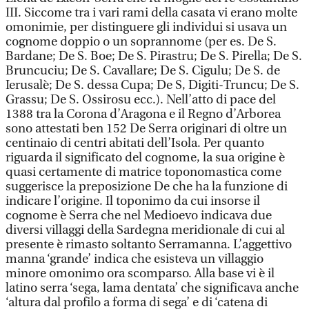
III. Siccome tra i vari rami della casata vi erano molte
omonimie, per distinguere gli individui si usava un
cognome doppio o un soprannome (per es. De S.
Bardane; De S. Boe; De S. Pirastru; De S. Pirella; De S.
Bruncuciu; De S. Cavallare; De S. Cigulu; De S. de
Ierusalè; De S. dessa Cupa; De S, Digiti-Truncu; De S.
Grassu; De S. Ossirosu ecc.). Nell’atto di pace del
1388 tra la Corona d’Aragona e il Regno d’Arborea
sono attestati ben 152 De Serra originari di oltre un
centinaio di centri abitati dell’Isola. Per quanto
riguarda il significato del cognome, la sua origine è
quasi certamente di matrice toponomastica come
suggerisce la preposizione De che ha la funzione di
indicare l’origine. Il toponimo da cui insorse il
cognome è Serra che nel Medioevo indicava due
diversi villaggi della Sardegna meridionale di cui al
presente è rimasto soltanto Serramanna. L’aggettivo
manna ‘grande’ indica che esisteva un villaggio
minore omonimo ora scomparso. Alla base vi è il
latino serra ‘sega, lama dentata’ che significava anche
‘altura dal profilo a forma di sega’ e di ‘catena di