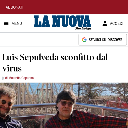
La
ABBONATI
Nuova
MENU
ACCEDI
Sardegna
SEGUICI SU
DISCOVER
Luis Sepulveda sconfitto dal
virus
di Mauretta Capuano