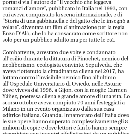
portarsi via l’autore de “Il vecchio che leggeva
romanzi d’amore”, pubblicato in Italia nel 1993, con
cui aveva conquistato la scena internazionale, e di
“Storia di una gabbianella e del gatto che le insegnò a
volare”, diventata un film d’animazione per la regia
Enzo D’Alò, che lo ha consacrato come scrittore non
solo per un pubblico adulto ma per tutte le età.
Combattente, arrestato due volte e condannato
all’esilio durante la dittatura di Pinochet, nemico del
neoliberismo, ecologista convinto, Sepulveda, che
aveva riottenuto la cittadinanza cilena nel 2017, ha
lottato contro l’invisibile nemico fino all’ultimo
all’Ospedale Universitario di Oviedo, nelle Asturie
dove viveva dal 1996, a Gijon, con la moglie Carmen
Yáñez, poetessa cilena e grande amore di una vita. Lo
scorso ottobre aveva compiuto 70 anni festeggiati a
Milano in un evento organizzato dalla sua casa
editrice italiana, Guanda. Innamorato dell’Italia dove
le sue opere hanno superato complessivamente gli 8
milioni di copie e dove lettori e fan lo hanno sempre