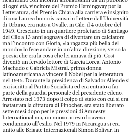
ricambiato con incontri affollatissimi da un pubblico
di ogni età, vincitore del Premio Hemingway per la
Letteratura, del Premio Chiara alla carriera e insignito
di una Laurea honoris causa in Lettere dall’Università
di Urbino, era nato a Ovalle, in Cile, il 4 ottobre del
1949. Cresciuto in un quartiere proletario di Santiago
del Cile a 13 anni sognava di diventare un calciatore
ma l’incontro con Gloria, «la ragazza più bella del
mondo» lo fece andare in un’altra direzione, verso la
poesia che era la cosa che lei amava di più. Così
diventò un fervido lettore di Garcia Lorca, Antonio
Machado e Gabriela Mistral, prima donna
latinoamericana a vincere il Nobel per la letteratura
nel 1945. Durante la presidenza di Salvador Allende si
era iscritto al Partito Socialista ed era entrato a far
parte della guardia personale del presidente cileno.
Arrestato nel 1973 dopo il colpo di stato con cui si era
instaurata la dittatura di Pinochet, era stato liberato
sette mesi dopo per le pressioni di Amnesty
International ma, un nuovo arresto lo aveva
condannato all’esilio. Nel 1979 in Nicaragua si era
unito alle Brigate Internazionali Simon Bolivar. In