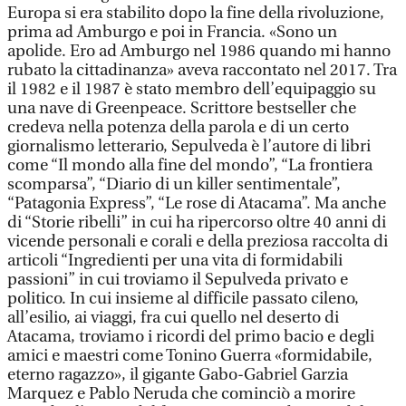
Europa si era stabilito dopo la fine della rivoluzione,
prima ad Amburgo e poi in Francia. «Sono un
apolide. Ero ad Amburgo nel 1986 quando mi hanno
rubato la cittadinanza» aveva raccontato nel 2017. Tra
il 1982 e il 1987 è stato membro dell’equipaggio su
una nave di Greenpeace. Scrittore bestseller che
credeva nella potenza della parola e di un certo
giornalismo letterario, Sepulveda è l’autore di libri
come “Il mondo alla fine del mondo”, “La frontiera
scomparsa”, “Diario di un killer sentimentale”,
“Patagonia Express”, “Le rose di Atacama”. Ma anche
di “Storie ribelli” in cui ha ripercorso oltre 40 anni di
vicende personali e corali e della preziosa raccolta di
articoli “Ingredienti per una vita di formidabili
passioni” in cui troviamo il Sepulveda privato e
politico. In cui insieme al difficile passato cileno,
all’esilio, ai viaggi, fra cui quello nel deserto di
Atacama, troviamo i ricordi del primo bacio e degli
amici e maestri come Tonino Guerra «formidabile,
eterno ragazzo», il gigante Gabo-Gabriel Garzia
Marquez e Pablo Neruda che cominciò a morire