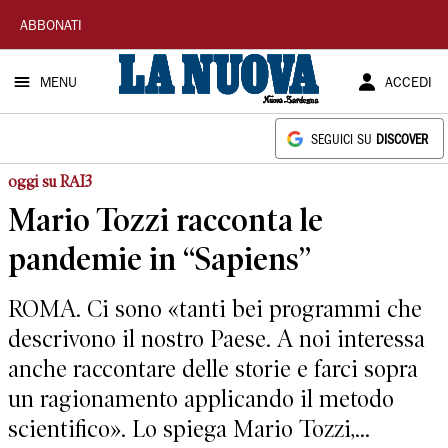
La
ABBONATI
Nuova
MENU
ACCEDI
Sardegna
SEGUICI SU
DISCOVER
oggi su RAI3
Mario Tozzi racconta le
pandemie in “Sapiens”
ROMA. Ci sono «tanti bei programmi che
descrivono il nostro Paese. A noi interessa
anche raccontare delle storie e farci sopra
un ragionamento applicando il metodo
scientifico». Lo spiega Mario Tozzi,...