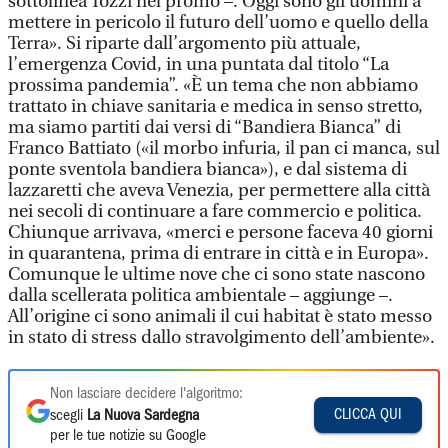
sottolinea Tozzi nel promo –. Oggi sono gli uomini a
mettere in pericolo il futuro dell’uomo e quello della
Terra». Si riparte dall’argomento più attuale,
l’emergenza Covid, in una puntata dal titolo “La
prossima pandemia”. «È un tema che non abbiamo
trattato in chiave sanitaria e medica in senso stretto,
ma siamo partiti dai versi di “Bandiera Bianca” di
Franco Battiato («il morbo infuria, il pan ci manca, sul
ponte sventola bandiera bianca»), e dal sistema di
lazzaretti che aveva Venezia, per permettere alla città
nei secoli di continuare a fare commercio e politica.
Chiunque arrivava, «merci e persone faceva 40 giorni
in quarantena, prima di entrare in città e in Europa».
Comunque le ultime nove che ci sono state nascono
dalla scellerata politica ambientale – aggiunge –.
All’origine ci sono animali il cui habitat è stato messo
in stato di stress dallo stravolgimento dell’ambiente».
Non lasciare decidere l'algoritmo:
CLICCA QUI
scegli
La Nuova Sardegna
per le tue notizie su Google