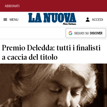
La
ABBONATI
Nuova
MENU
ACCEDI
Sardegna
SEGUICI SU
DISCOVER
Premio Deledda: tutti i finalisti
a caccia del titolo