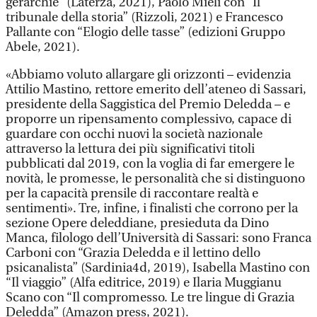
gerarchie” (Laterza, 2021), Paolo Mieli con “Il
tribunale della storia” (Rizzoli, 2021) e Francesco
Pallante con “Elogio delle tasse” (edizioni Gruppo
Abele, 2021).
«Abbiamo voluto allargare gli orizzonti – evidenzia
Attilio Mastino, rettore emerito dell’ateneo di Sassari,
presidente della Saggistica del Premio Deledda – e
proporre un ripensamento complessivo, capace di
guardare con occhi nuovi la società nazionale
attraverso la lettura dei più significativi titoli
pubblicati dal 2019, con la voglia di far emergere le
novità, le promesse, le personalità che si distinguono
per la capacità prensile di raccontare realtà e
sentimenti». Tre, infine, i finalisti che corrono per la
sezione Opere deleddiane, presieduta da Dino
Manca, filologo dell’Università di Sassari: sono Franca
Carboni con “Grazia Deledda e il lettino dello
psicanalista” (Sardinia4d, 2019), Isabella Mastino con
“Il viaggio” (Alfa editrice, 2019) e Ilaria Muggianu
Scano con “Il compromesso. Le tre lingue di Grazia
Deledda” (Amazon press, 2021).