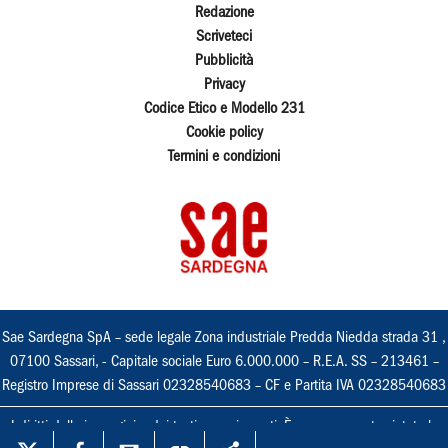
Redazione
Scriveteci
Pubblicità
Privacy
Codice Etico e Modello 231
Cookie policy
Termini e condizioni
Sae Sardegna SpA – sede legale Zona industriale Predda Niedda strada 31 ,
07100 Sassari, - Capitale sociale Euro 6.000.000 – R.E.A. SS – 213461 –
Registro Imprese di Sassari 02328540683 – CF e Partita IVA 02328540683
I diritti delle immagini e dei testi sono riservati. È espressamente vietata la