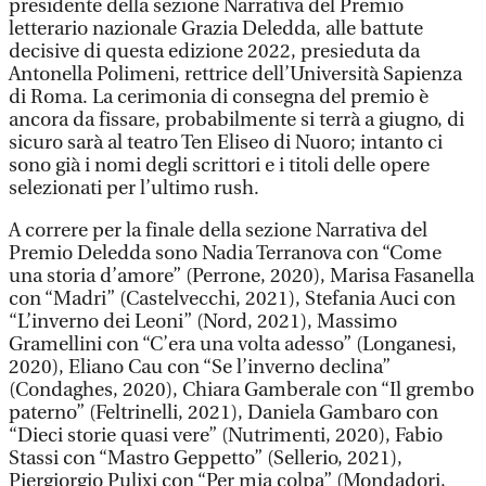
presidente della sezione Narrativa del Premio
letterario nazionale Grazia Deledda, alle battute
decisive di questa edizione 2022, presieduta da
Antonella Polimeni, rettrice dell’Università Sapienza
di Roma. La cerimonia di consegna del premio è
ancora da fissare, probabilmente si terrà a giugno, di
sicuro sarà al teatro Ten Eliseo di Nuoro; intanto ci
sono già i nomi degli scrittori e i titoli delle opere
selezionati per l’ultimo rush.
A correre per la finale della sezione Narrativa del
Premio Deledda sono Nadia Terranova con “Come
una storia d’amore” (Perrone, 2020), Marisa Fasanella
con “Madri” (Castelvecchi, 2021), Stefania Auci con
“L’inverno dei Leoni” (Nord, 2021), Massimo
Gramellini con “C’era una volta adesso” (Longanesi,
2020), Eliano Cau con “Se l’inverno declina”
(Condaghes, 2020), Chiara Gamberale con “Il grembo
paterno” (Feltrinelli, 2021), Daniela Gambaro con
“Dieci storie quasi vere” (Nutrimenti, 2020), Fabio
Stassi con “Mastro Geppetto” (Sellerio, 2021),
Piergiorgio Pulixi con “Per mia colpa” (Mondadori,