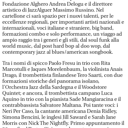
Fondazione Alghero Andrea Delogu e il direttore
artistico di JazzAlguer Massimo Russino. Nel
cartellone ci sarà spazio per i nuovi talenti, per le
eccellenze regionali, per importanti artisti nazionali e
internazionali, voci italiane e straniere, big band,
formazioni combo e solo performance, un viaggo ad
ampio raggio tra i generi e gli stili, dal soul funk alla
world music, dal post hard bop al doo wop, dal
contemporary jazz al blues/american songbook.
Tra i nomi di spicco Paolo Fresu in trio con Rita
Marcotulli e Jaques Morelenbaum, la violinista Anais
Drago, il trombettista finlandese Tero Saarti, con due
formazioni storiche del panorama isolano,
l'Orchestra Jazz della Sardegna e il Woodstore
Quintet; e ancora, il trombettista campano Luca
Aquino in trio con la pianista Sade Mangiaracina e il
contrabbassista Salvatore Maltana. Poi tante voci: i
Neri Per Caso, la cantante americana Denia Ridley,
Simona Bencini, le inglesi Jill Saward e Sarah Jane
Morris con Nick The Nightfly. Primo appuntamento il