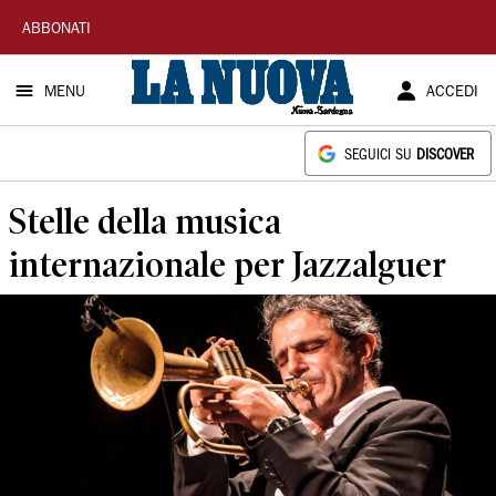
La
ABBONATI
Nuova
MENU
ACCEDI
Sardegna
SEGUICI SU
DISCOVER
Stelle della musica
internazionale per Jazzalguer