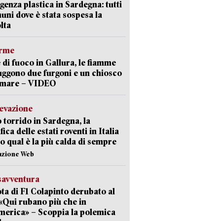
enza plastica in Sardegna: tutti
uni dove è stata sospesa la
lta
arme
 di fuoco in Gallura, le fiamme
uggono due furgoni e un chiosco
a mare – VIDEO
levazione
 torrido in Sardegna, la
fica delle estati roventi in Italia
o qual è la più calda di sempre
azione Web
savventura
lota di F1 Colapinto derubato al
 «Qui rubano più che in
erica» – Scoppia la polemica