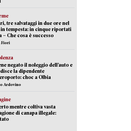
l
arme
ri, tre salvataggi in due ore nel
in tempesta: in cinque riportati
va – Che cosa è successo
 Fiori
olenza
ene negato il noleggio dell’auto e
disce la dipendente
aeroporto: choc a Olbia
lo Ardovino
agine
rto mentre coltiva vasta
agione di canapa illegale:
tato