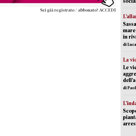
socia
Sei già registrato / abbonato? ACCEDI
L’all
Sassa
mare 
in ri
di Luca
La vi
Le vi
aggre
dell’
di Pao
L’ind
Scope
piant
arres