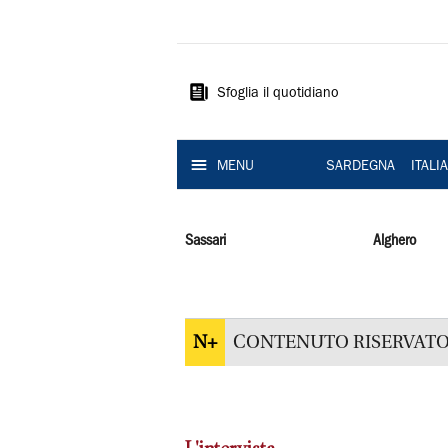
La
Nuova
Sardegna
Sfoglia il quotidiano
MENU
SARDEGNA
ITALI
Sassari
Alghero
N+
CONTENUTO RISERVATO