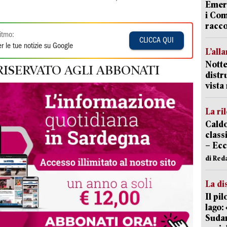
Emerg
i Com
racco
itmo:
CLICCA QUI
r le tue notizie su Google
L’all
Notte
RISERVATO AGLI ABBONATI
distr
vist
La ri
Caldo
classi
– Ecc
di Red
La di
Il pi
lago:
Sudam