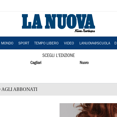
A MONDO
SPORT
TEMPO LIBERO
VIDEO
LANUOVA@SCUOLA
E
SCEGLI L'EDIZIONE
Cagliari
Nuoro
 AGLI ABBONATI