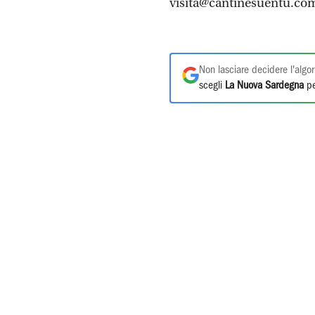
visita@cantinesuentu.co
Non lasciare decidere l'algor
scegli
La Nuova Sardegna
pe