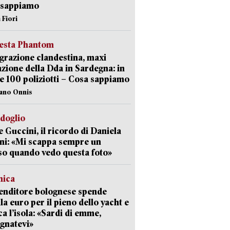
 sappiamo
 Fiori
iesta Phantom
razione clandestina, maxi
zione della Dda in Sardegna: in
e 100 poliziotti – Cosa sappiamo
iano Onnis
rdoglio
 Guccini, il ricordo di Daniela
ni: «Mi scappa sempre un
so quando vedo questa foto»
mica
enditore bolognese spende
la euro per il pieno dello yacht e
ca l’isola: «Sardi di emme,
gnatevi»