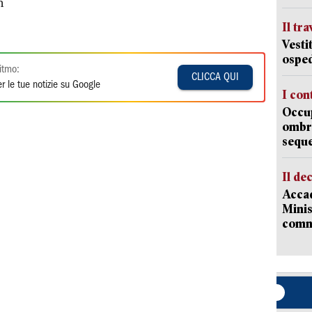
m
Il tr
Vesti
osped
itmo:
CLICCA QUI
r le tue notizie su Google
I con
Occup
ombrel
sequ
Il de
Accad
Minis
comm