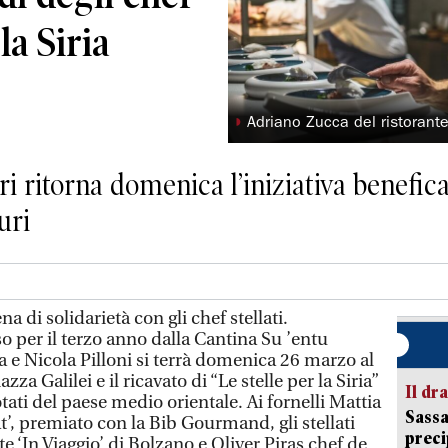
la Siria
◗
Adriano Zucca del ristorante
ri ritorna domenica l’iniziativa benefic
uri
na di solidarietà con gli chef stellati.
per il terzo anno dalla Cantina Su ’entu
a e Nicola Pilloni si terrà domenica 26 marzo al
zza Galilei e il ricavato di “Le stelle per la Siria”
Il d
tati del paese medio orientale. Ai fornelli Mattia
Sassa
t’, premiato con la Bib Gourmand, gli stellati
preci
e ‘In Viaggio’ di Bolzano e Oliver Piras chef de