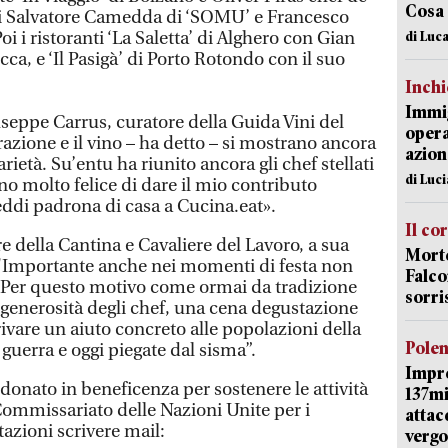
Cosa
 poi Salvatore Camedda di ‘SOMU’ e Francesco
Poi i ristoranti ‘La Saletta’ di Alghero con Gian
di Luca
a, e ‘Il Pasigà’ di Porto Rotondo con il suo
Inch
Immig
iuseppe Carrus, curatore della Guida Vini del
opera
azione e il vino – ha detto – si mostrano ancora
azion
rietà. Su’entu ha riunito ancora gli chef stellati
di Luc
o molto felice di dare il mio contributo
ddi padrona di casa a Cucina.eat».
Il co
re della Cantina e Cavaliere del Lavoro, a sua
Morte
 "Importante anche nei momenti di festa non
Falco
. Per questo motivo come ormai da tradizione
sorri
generosità degli chef, una cena degustazione
rrivare un aiuto concreto alle popolazioni della
Pole
 guerra e oggi piegate dal sisma”.
Impr
 donato in beneficenza per sostenere le attività
137mi
Commissariato delle Nazioni Unite per i
attac
tazioni scrivere mail:
vergo