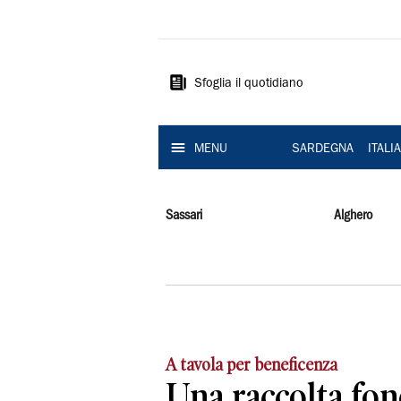
La
Nuova
Sardegna
Sfoglia il quotidiano
MENU
SARDEGNA
ITALI
Sassari
Alghero
A tavola per beneficenza
Una raccolta fon