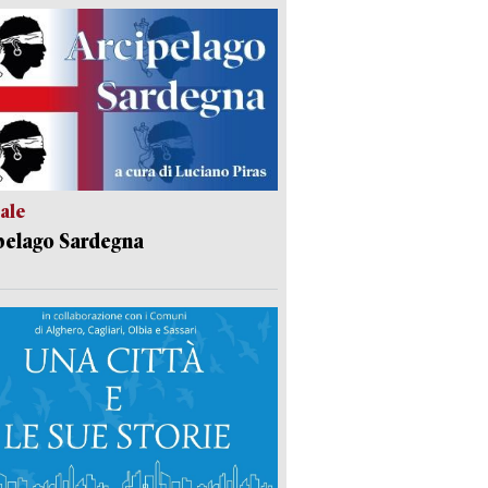
ale
pelago Sardegna