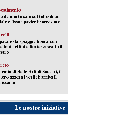
avestimento
to da morte sale sul tetto di un
ale e fissa i pazienti: arrestato
trolli
avano la spiaggia libera con
loni, lettini e fioriere: scatta il
estro
creto
emia di Belle Arti di Sassari, il
tero azzera i vertici: arriva il
issario
Le nostre iniziative