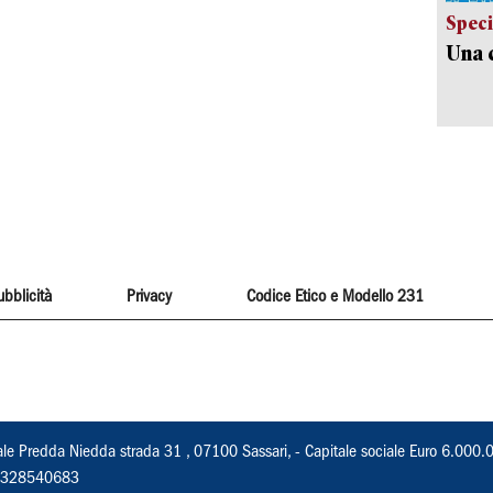
Speci
Una c
ubblicità
Privacy
Codice Etico e Modello 231
ale Predda Niedda strada 31 , 07100 Sassari, - Capitale sociale Euro 6.000.
 02328540683