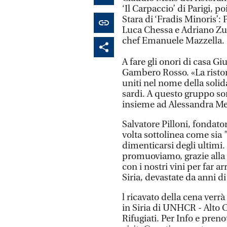
‘Il Carpaccio’ di Parigi,
Stara di ‘Fradis Minoris’: 
Luca Chessa e Adriano Zucc
chef Emanuele Mazzella.
A fare gli onori di casa G
Gambero Rosso. «La ristor
uniti nel nome della solida
sardi. A questo gruppo son
insieme ad Alessandra Me
Salvatore Pilloni, fondato
volta sottolinea come sia
dimenticarsi degli ultimi
promuoviamo, grazie alla 
con i nostri vini per far a
Siria, devastate da anni di
l ricavato della cena verrà
in Siria di UNHCR - Alto 
Rifugiati. Per Info e preno