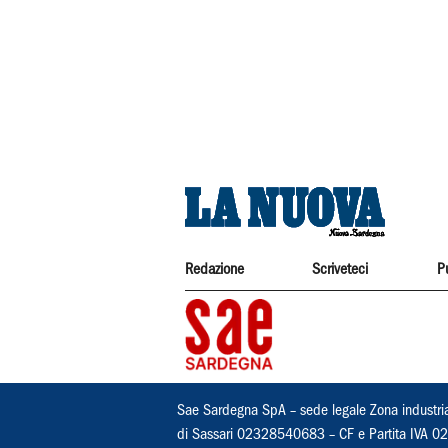
Redazione
Scriveteci
P
Sae Sardegna SpA – sede legale Zona industri
di Sassari 02328540683 – CF e Partita IVA