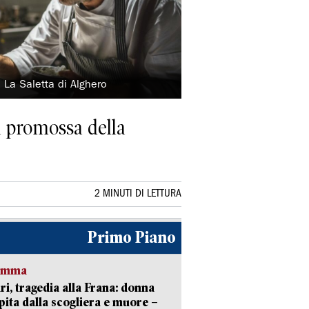
 La Saletta di Alghero
a promossa della
2 MINUTI DI LETTURA
Primo Piano
ramma
ri, tragedia alla Frana: donna
pita dalla scogliera e muore –