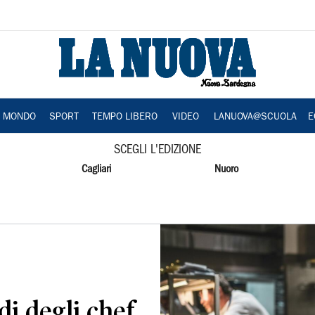
A MONDO
SPORT
TEMPO LIBERO
VIDEO
LANUOVA@SCUOLA
E
SCEGLI L'EDIZIONE
Cagliari
Nuoro
di degli chef