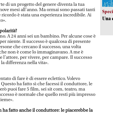
te di un progetto del genere diventa la tua
 nove mesi all’anno. Ma ormai sono passati tanti
Speci
ricordo è stata una esperienza incredibile. Ai
Una c
to».
polarità?
imo. A 24 anni sei un bambino. Per alcune cose è
 per niente. Il successo è qualcosa di presente
ersone che cercano il successo, una volta
o che non è come lo immaginavano. A me è
re l’attore, per vivere, per campare. Il successo
la differenza nella vita».
tato di fare è di essere eclettico. Volevo
uesto ha fatto sì che facessi il conduttore, le
 Però puoi fare 5 film, sei sit com, teatro, ma
ccesso è normale che quello resti più impresso
nsieme».
a fatto anche il conduttore: le piacerebbe la