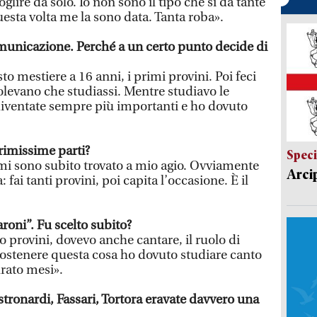
glire da solo. Io non sono il tipo che si dà tante
esta volta me la sono data. Tanta roba».
municazione. Perché a un certo punto decide di
sto mestiere a 16 anni, i primi provini. Poi feci
olevano che studiassi. Mentre studiavo le
diventate sempre più importanti e ho dovuto
rimissime parti?
Speci
mi sono subito trovato a mio agio. Ovviamente
Arci
 fai tanti provini, poi capita l’occasione. È il
roni”. Fu scelto subito?
o provini, dovevo anche cantare, il ruolo di
sostenere questa cosa ho dovuto studiare canto
urato mesi».
ronardi, Fassari, Tortora eravate davvero una