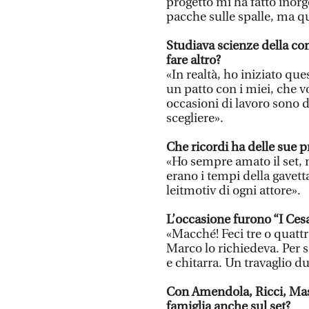
progetto mi ha fatto inorgo
pacche sulle spalle, ma qu
Studiava scienze della co
fare altro?
«In realtà, ho iniziato que
un patto con i miei, che v
occasioni di lavoro sono 
scegliere».
Che ricordi ha delle sue p
«Ho sempre amato il set, 
erano i tempi della gavetta:
leitmotiv di ogni attore».
L’occasione furono “I Cesa
«Macché! Feci tre o quattr
Marco lo richiedeva. Per 
e chitarra. Un travaglio d
Con Amendola, Ricci, Mast
famiglia anche sul set?