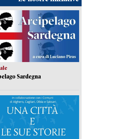
ale
pelago Sardegna