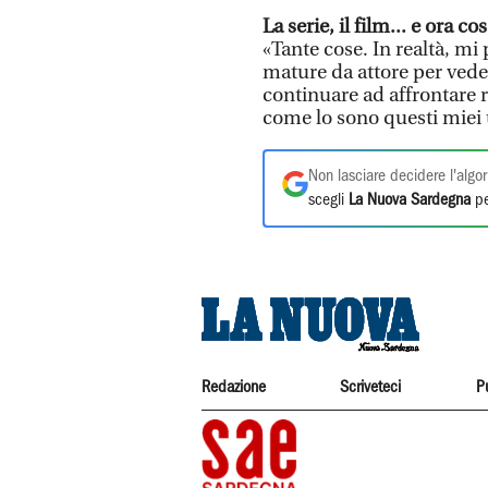
La serie, il film... e ora c
«Tante cose. In realtà, m
mature da attore per veder
continuare ad affrontare r
come lo sono questi miei 
Non lasciare decidere l'algor
scegli
La Nuova Sardegna
pe
Redazione
Scriveteci
P