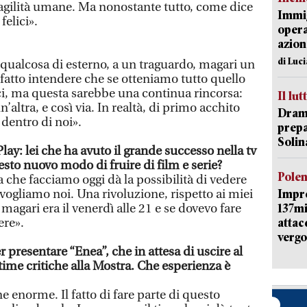
e fragilità umane. Ma nonostante tutto, come dice
Immig
felici».
opera
azion
di Luc
 qualcosa di esterno, a un traguardo, magari un
 fatto intendere che se otteniamo tutto quello
i, ma questa sarebbe una continua rincorsa:
Il lut
altra, e così via. In realtà, di primo acchito
Dramm
 dentro di noi».
prepa
Solin
lay: lei che ha avuto il grande successo nella tv
sto nuovo modo di fruire di film e serie?
Pole
a che facciamo oggi dà la possibilità di vedere
ogliamo noi. Una rivoluzione, rispetto ai miei
Impr
agari era il venerdì alle 21 e se dovevo fare
137mi
ere».
attac
vergo
 presentare “Enea”, che in attesa di uscire al
time critiche alla Mostra. Che esperienza è
 enorme. Il fatto di fare parte di questo