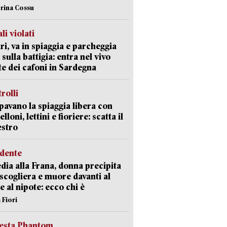
erina Cossu
li violati
ri, va in spiaggia e parcheggia
 sulla battigia: entra nel vivo
ate dei cafoni in Sardegna
trolli
avano la spiaggia libera con
loni, lettini e fioriere: scatta il
estro
idente
dia alla Frana, donna precipita
 scogliera e muore davanti al
 e al nipote: ecco chi è
 Fiori
iesta Phantom