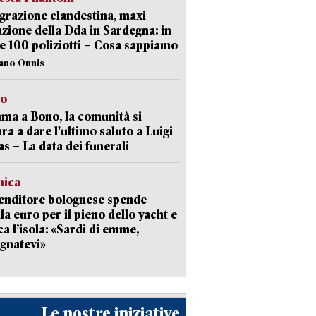
razione clandestina, maxi
zione della Dda in Sardegna: in
e 100 poliziotti – Cosa sappiamo
iano Onnis
to
a a Bono, la comunità si
ra a dare l'ultimo saluto a Luigi
as – La data dei funerali
mica
enditore bolognese spende
la euro per il pieno dello yacht e
ca l’isola: «Sardi di emme,
gnatevi»
Le nostre iniziative