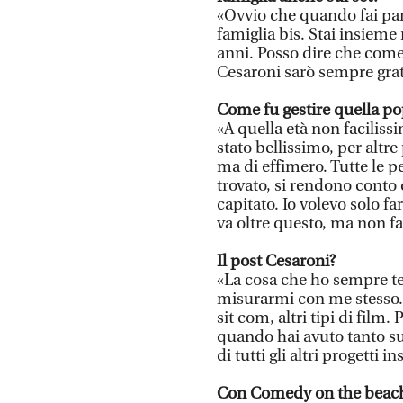
«Ovvio che quando fai par
famiglia bis. Stai insieme
anni. Posso dire che come 
Cesaroni sarò sempre gra
Come fu gestire quella po
«A quella età non faciliss
stato bellissimo, per altre
ma di effimero. Tutte le p
trovato, si rendono cont
capitato. Io volevo solo fa
va oltre questo, ma non fa 
Il post Cesaroni?
«La cosa che ho sempre ten
misurarmi con me stesso. Q
sit com, altri tipi di film.
quando hai avuto tanto su
di tutti gli altri progetti i
Con Comedy on the beach h