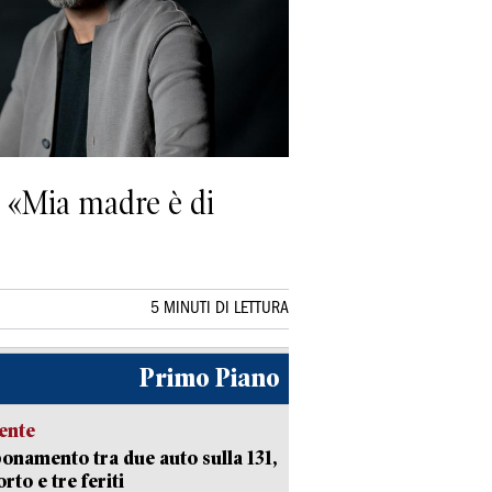
e: «Mia madre è di
5 MINUTI DI LETTURA
Primo Piano
ente
namento tra due auto sulla 131,
rto e tre feriti