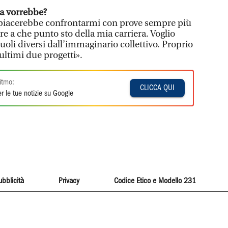
osa vorrebbe?
i piacerebbe confrontarmi con prove sempre più
e a che punto sto della mia carriera. Voglio
uoli diversi dall’immaginario collettivo. Proprio
ultimi due progetti».
itmo:
CLICCA QUI
r le tue notizie su Google
ubblicità
Privacy
Codice Etico e Modello 231