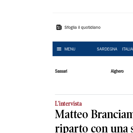
La
Nuova
Sardegna
Sfoglia il quotidiano
MENU
SARDEGNA
ITALI
Sassari
Alghero
L'intervista
Matteo Branciam
riparto con una 