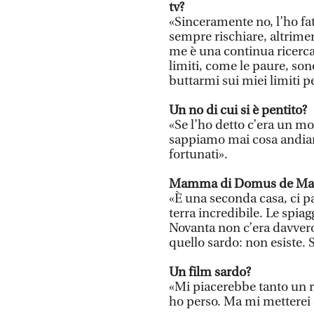
tv?
«Sinceramente no, l’ho fa
sempre rischiare, altrimen
me è una continua ricerca
limiti, come le paure, son
buttarmi sui miei limiti p
Un no di cui si è pentito?
«Se l’ho detto c’era un mo
sappiamo mai cosa andiam
fortunati».
Mamma di Domus de Maria.
«È una seconda casa, ci pa
terra incredibile. Le spia
Novanta non c’era davvero
quello sardo: non esiste. 
Un film sardo?
«Mi piacerebbe tanto un ru
ho perso. Ma mi metterei 