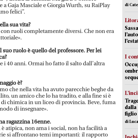
 a Gaja Masciale e Giorgia Wurth, su RaiPlay
di Cat
mo felici”.
Litora
la sua vita?
Sassa
a con ruoli completamente diversi. Che non era
l’auto
ttoriale».
l’est
 suo ruolo è quello del professore. Per lei
I con
ca?
e i 40 anni. Ormai ho fatto il salto dall’altra
Occup
ombrel
sequ
naggio è?
mo che nella vita ha avuto parecchie beghe da
L’inc
ito, un amico che lo ha tradito, e alla fine si è
Trage
e di chimica in un liceo di provincia. Beve, fuma
dalla
 modo di insegnare».
figlio
una ragazzina 16enne.
di Luca
 è atipica, non ama i social, non ha facilità a
rie si affrontano temi importanti: il rapporto
Inch