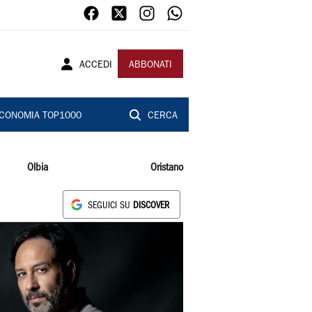
ACCEDI
ABBONATI
CONOMIA TOP1000
CERCA
Olbia
Oristano
SEGUICI SU
DISCOVER