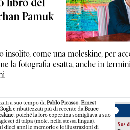
o libro del
rhan Pamuk
o insolito, come una moleskine, per acc
ine la fotografia esatta, anche in termin
ni
izzati a suo tempo da
Pablo Picasso
,
Ernest
 Gogh
e ribattezzati più di recente da
Bruce
eskine
, poiché la loro copertina somigliava a suo
nglese) di talpa (mole, nella stessa lingua),
Sos d
i dieci anni le memorie e le illustrazioni di