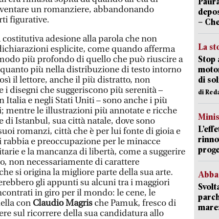
Paura
diventare un romanziere, abbandonando
depos
rti figurative.
– Che
 costitutiva adesione alla parola che non
La st
 dichiarazioni esplicite, come quando afferma
 modo più profondo di quello che può riuscire a
Stop 
 quanto più nella distribuzione di testo intorno
motor
osì il lettore, anche il più distratto, non
di so
e i disegni che suggeriscono più serenità –
di Red
in Italia e negli Stati Uniti – sono anche i più
 mentre le illustrazioni più annotate e ricche
Mini
e di Istanbul, sua città natale, dove sono
L’eff
suoi romanzi, città che è per lui fonte di gioia e
rinno
i rabbia e preoccupazione per le minacce
proge
ritarie e la mancanza di libertà, come a suggerire
llo, non necessariamente di carattere
he si origina la migliore parte della sua arte.
Abba
rebbero gli appunti su alcuni tra i maggiori
Svolt
contrati in giro per il mondo: le cene, le
parch
uella con
Claudio Magris
che Pamuk, fresco di
mare: 
re sul ricorrere della sua candidatura allo