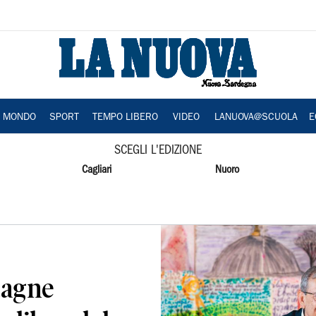
A MONDO
SPORT
TEMPO LIBERO
VIDEO
LANUOVA@SCUOLA
E
SCEGLI L'EDIZIONE
Cagliari
Nuoro
tagne