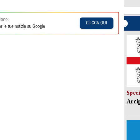
itmo:
CLICCA QUI
r le tue notizie su Google
Speci
Arci