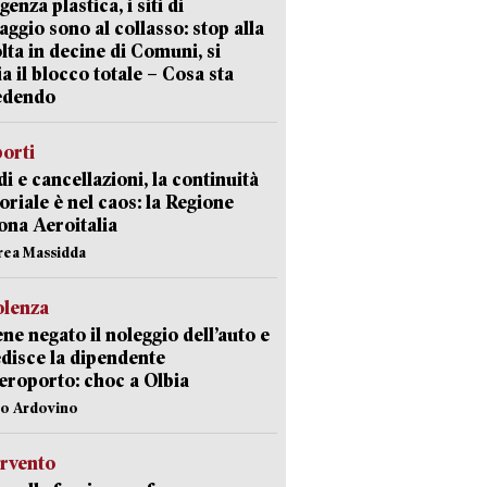
enza plastica, i siti di
aggio sono al collasso: stop alla
lta in decine di Comuni, si
ia il blocco totale – Cosa sta
edendo
orti
di e cancellazioni, la continuità
toriale è nel caos: la Regione
ona Aeroitalia
rea Massidda
olenza
ene negato il noleggio dell’auto e
disce la dipendente
aeroporto: choc a Olbia
lo Ardovino
ervento