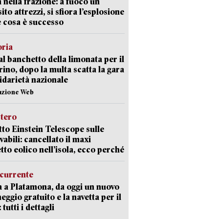
 nella frazione: a fuoco un
ito attrezzi, si sfiora l’esplosione
 cosa è successo
oria
al banchetto della limonata per il
ino, dopo la multa scatta la gara
lidarietà nazionale
azione Web
stero
etto Einstein Telescope sulle
vabili: cancellato il maxi
tto eolico nell’isola, ecco perché
currente
a a Platamona, da oggi un nuovo
eggio gratuito e la navetta per il
tutti i dettagli