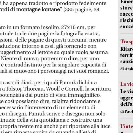
Emerg
 ha appena tradotto e riprodotto fedelmente
stocc
ordi di montagne lontane
” (385 pagine, 34
racco
risch
succ
pato in un formato insolito, 27x16 cm, per
trale tra le due pagine la fotografia esatta,
sioni, delle pagine di questi taccuini, mentre
Trasp
traduzione intorno a essi, già fornendo con
Ritar
uggerimento al lettore su quale ruolo assuma
terri
e. Niente di nuovo, potremmo dire, per uno
sanzi
 è contraddistinto per la singolare capacità di
di And
quali si muovono i personaggi nei suoi romanzi.
 caso di diari, per i quali Pamuk dichiara
La vi
a Tolstoj, Thoreau, Woolf e Cornell, la scrittura
Le vi
potenziata dal punto di vista immaginifico,
aggre
, se così possiamo dire, talaltra ridondante e
dell’
necessario l’intervento di un elemento di
di Pao
co i disegni. Pamuk scrive e disegna non solo
inuzie della vita quotidiana e costruire una
 propria mente ma anche per riportare alla luce
L’int
lui era rimasta sopita da quando all’età di