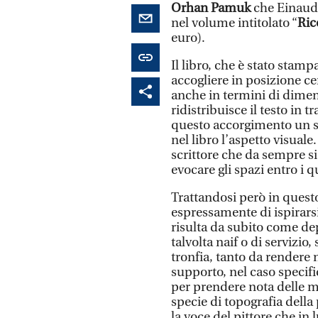
Orhan Pamuk
che Einaudi
nel volume intitolato “
Ric
euro).
Il libro, che è stato stam
accogliere in posizione cen
anche in termini di dimen
ridistribuisce il testo in 
questo accorgimento un s
nel libro l’aspetto visual
scrittore che da sempre si
evocare gli spazi entro i 
Trattandosi però in questo
espressamente di ispirarsi 
risulta da subito come de
talvolta naif o di servizio
tronfia, tanto da rendere 
supporto, nel caso specifi
per prendere nota delle m
specie di topografia della
la voce del pittore che in 