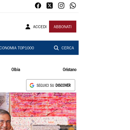
ACCEDI
ABBONATI
CONOMIA TOP1000
CERCA
Olbia
Oristano
SEGUICI SU
DISCOVER