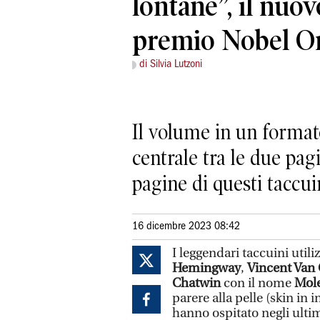
lontane”, il nuov
premio Nobel O
di Silvia Lutzoni
Il volume in un format
centrale tra le due pag
pagine di questi taccui
16 dicembre 2023 08:42
I leggendari taccuini util
Hemingway
,
Vincent Van
Chatwin
con il nome
Mol
parere alla pelle (skin in i
hanno ospitato negli ultim