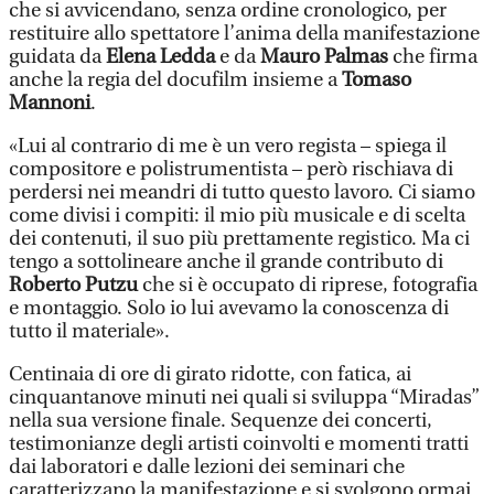
che si avvicendano, senza ordine cronologico, per
restituire allo spettatore l’anima della manifestazione
guidata da
Elena Ledda
e da
Mauro Palmas
che firma
anche la regia del docufilm insieme a
Tomaso
Mannoni
.
«Lui al contrario di me è un vero regista – spiega il
compositore e polistrumentista – però rischiava di
perdersi nei meandri di tutto questo lavoro. Ci siamo
come divisi i compiti: il mio più musicale e di scelta
dei contenuti, il suo più prettamente registico. Ma ci
tengo a sottolineare anche il grande contributo di
Roberto Putzu
che si è occupato di riprese, fotografia
e montaggio. Solo io lui avevamo la conoscenza di
tutto il materiale».
Centinaia di ore di girato ridotte, con fatica, ai
cinquantanove minuti nei quali si sviluppa “Miradas”
nella sua versione finale. Sequenze dei concerti,
testimonianze degli artisti coinvolti e momenti tratti
dai laboratori e dalle lezioni dei seminari che
caratterizzano la manifestazione e si svolgono ormai