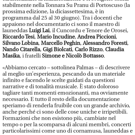
stabilmente nella Tonnara Su Pranu di Portoscuso (la
prossima edizione, la diciassettesima, è in
programma dal 25 al 30 giugno). Tra i docenti che
appaiono nel documentario ci sono il maestro di
launeddas
Luigi Lai
, il Cuncordu e Tenore de Orosei,
Riccardo Tesi
,
Mario Incudine
,
Andrea Piccioni
,
Silvano Lobina
,
Marcello Peghin
,
Alessandro Foresti
,
Nando Citarella
,
Gigi Biolcati
,
Carlo Rizzo
,
Claudia
Masika
, i fratelli
Simone e Nicolò Bottasso
.
«Abbiamo cercato – sottolinea Palmas – di descrivere
al meglio un’esperienza, pescando da un materiale
infinito e facendo le scelte guidati da questioni
narrative e di tonalità musicale. È stato doloroso
tagliare tanti momenti emozionanti, ma ovviamente
necessario. E tutto il resto della documentazione
speriamo di renderla fruibile con un grande archivio,
anche perché ci sono delle cose uniche e irripetibili.
Formazioni che non esistono più, cambiate nel
tempo o per la scomparsa di alcuni membri, concerti
particolarissimi come uno di cornamusa, launeddas e