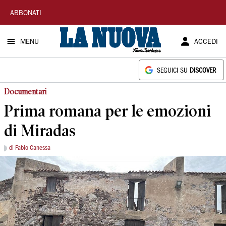
La
ABBONATI
Nuova
MENU
ACCEDI
Sardegna
SEGUICI SU
DISCOVER
Documentari
Prima romana per le emozioni
di Miradas
di Fabio Canessa