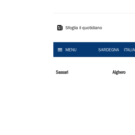
La
Nuova
Sardegna
Sfoglia il quotidiano
MENU
SARDEGNA
ITALI
Sassari
Alghero