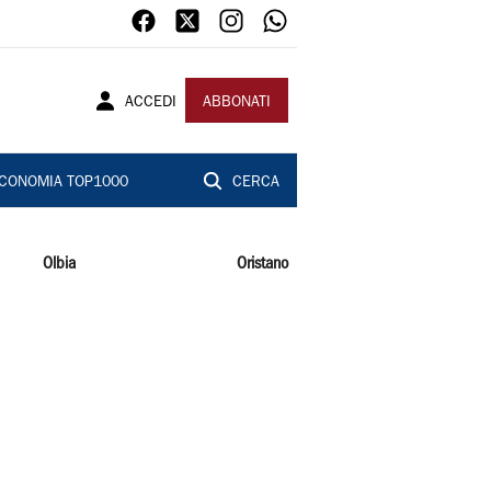
ACCEDI
ABBONATI
CONOMIA TOP1000
CERCA
Olbia
Oristano