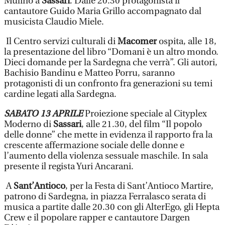
Mulino a
Sassari
. Dalle 20.30 protagonista il
cantautore Guido Maria Grillo accompagnato dal
musicista Claudio Miele.
Il Centro servizi culturali di
Macomer
ospita, alle 18,
la presentazione del libro “Domani è un altro mondo.
Dieci domande per la Sardegna che verrà”. Gli autori,
Bachisio Bandinu e Matteo Porru, saranno
protagonisti di un confronto fra generazioni su temi
cardine legati alla Sardegna.
SABATO 13 APRILE
Proiezione speciale al Cityplex
Moderno di
Sassari
, alle 21.30, del film “Il popolo
delle donne” che mette in evidenza il rapporto fra la
crescente affermazione sociale delle donne e
l’aumento della violenza sessuale maschile. In sala
presente il regista Yuri Ancarani.
A
Sant’Antioco
, per la Festa di Sant’Antioco Martire,
patrono di Sardegna, in piazza Ferralasco serata di
musica a partite dalle 20.30 con gli AlterEgo, gli Hepta
Crew e il popolare rapper e cantautore Dargen