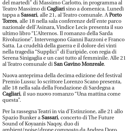
del martedì” di Massimo Carlotto, in programma al
Teatro Massimo di
Cagliari
sino a domenica. Lunedì
tappa a
Sassari
, alle 21, al Teatro comunale. A
Porto
Torres
, alle 18 nella sala conferenze dell’ente parco
nazionale dell’Asinara, Vindice Lecis presenta il suo
ultimo libro “L’Alternos. Il romanzo della Sarda
Rivoluzione”. Intervengono Gianni Bazzoni e Franco
Satta. La crudeltà della guerra e il dolore dei vinti
nella tragedia “Supplici” di Euripide, con regia di
Serena Sinigaglia e un cast tutto al femminile. Alle 21
al Teatro comunale di
San Gavino Monreale
.
Nuova anteprima della decima edizione del festival
Premio Lussu: lo scrittore Lorenzo Scano presenta,
alle 18 nella sala della Fondazione di Sardegna a
Cagliari
, il suo nuovo romanzo “Una mattina come
questa”.
Per la rassegna Teatri in via d’Estinzione, alle 21 allo
Spazio Bunker a
Sassari
, concerto di The Future
Sound of Koyaanis Naqoy, duo di
ambient/noise/drone composto da Andrea Doro,