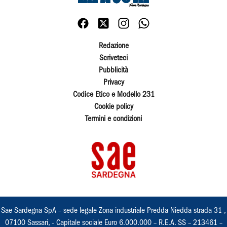
Redazione
Scriveteci
Pubblicità
Privacy
Codice Etico e Modello 231
Cookie policy
Termini e condizioni
Sae Sardegna SpA – sede legale Zona industriale Predda Niedda strada 31 ,
07100 Sassari, - Capitale sociale Euro 6.000.000 – R.E.A. SS – 213461 –