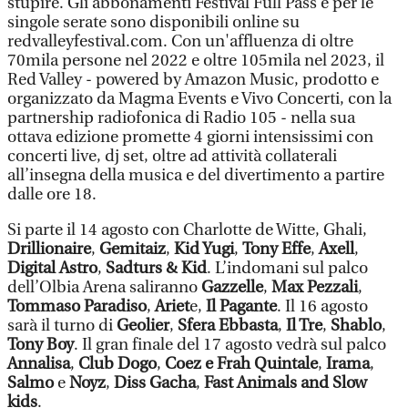
stupire. Gli abbonamenti Festival Full Pass e per le
singole serate sono disponibili online su
redvalleyfestival.com. Con un'affluenza di oltre
70mila persone nel 2022 e oltre 105mila nel 2023, il
Red Valley - powered by Amazon Music, prodotto e
organizzato da Magma Events e Vivo Concerti, con la
partnership radiofonica di Radio 105 - nella sua
ottava edizione promette 4 giorni intensissimi con
concerti live, dj set, oltre ad attività collaterali
all’insegna della musica e del divertimento a partire
dalle ore 18.
Si parte il 14 agosto con Charlotte de Witte, Ghali,
Drillionaire
,
Gemitaiz
,
Kid Yugi
,
Tony Effe
,
Axell
,
Digital Astro
,
Sadturs & Kid
. L’indomani sul palco
dell’Olbia Arena saliranno
Gazzelle
,
Max Pezzali
,
Tommaso Paradiso
,
Ariet
e,
Il Pagante
. Il 16 agosto
sarà il turno di
Geolier
,
Sfera Ebbasta
,
Il Tre
,
Shablo
,
Tony Boy
. Il gran finale del 17 agosto vedrà sul palco
Annalisa
,
Club Dogo
,
Coez e Frah Quintale
,
Irama
,
Salmo
e
Noyz
,
Diss Gacha
,
Fast Animals and Slow
kids
.