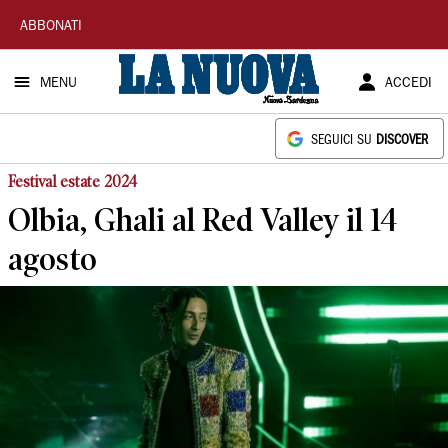
La
ABBONATI
Nuova
MENU
ACCEDI
Sardegna
SEGUICI SU
DISCOVER
Festival estate 2024
Olbia, Ghali al Red Valley il 14
agosto