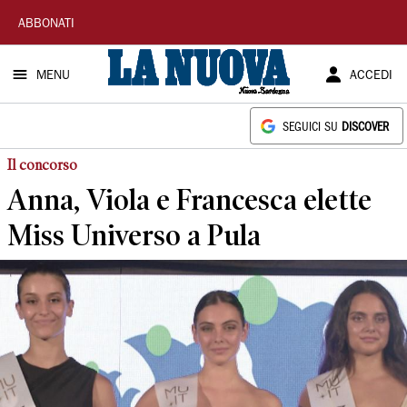
La
ABBONATI
Nuova
MENU
ACCEDI
Sardegna
SEGUICI SU
DISCOVER
Il concorso
Anna, Viola e Francesca elette
Miss Universo a Pula