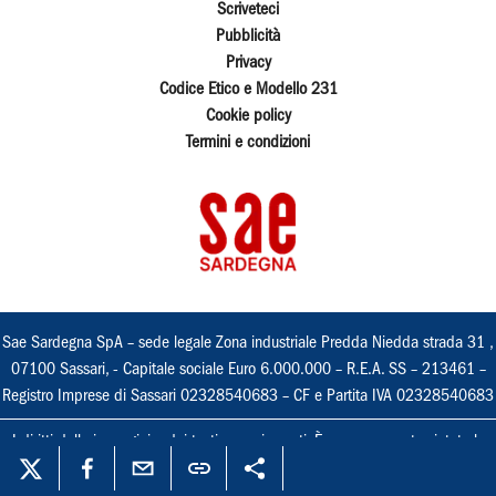
Scriveteci
Pubblicità
Privacy
Codice Etico e Modello 231
Cookie policy
Termini e condizioni
Sae Sardegna SpA – sede legale Zona industriale Predda Niedda strada 31 ,
07100 Sassari, - Capitale sociale Euro 6.000.000 – R.E.A. SS – 213461 –
Registro Imprese di Sassari 02328540683 – CF e Partita IVA 02328540683
I diritti delle immagini e dei testi sono riservati. È espressamente vietata la
loro riproduzione con qualsiasi mezzo e l'adattamento totale o parziale.