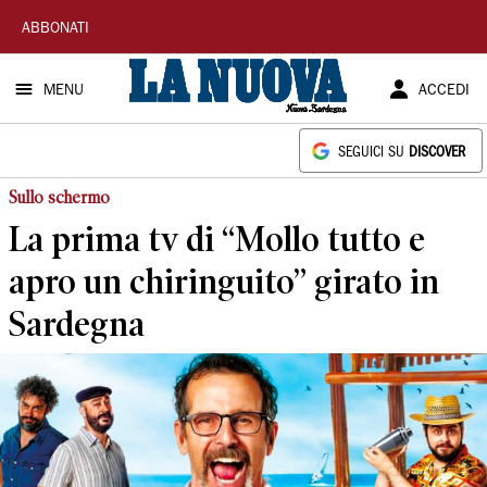
La
ABBONATI
Nuova
MENU
ACCEDI
Sardegna
SEGUICI SU
DISCOVER
Sullo schermo
La prima tv di “Mollo tutto e
apro un chiringuito” girato in
Sardegna