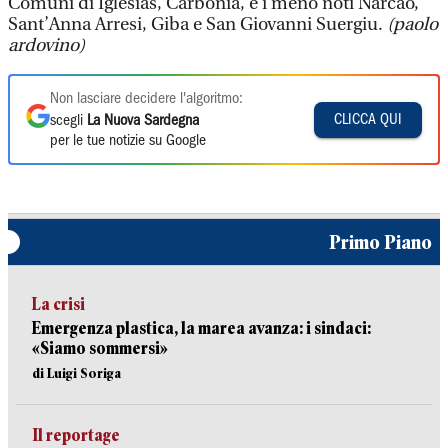
Comuni di Iglesias, Carbonia, e i meno noti Narcao,
Sant’Anna Arresi, Giba e San Giovanni Suergiu.
(paolo
ardovino)
Non lasciare decidere l'algoritmo:
CLICCA QUI
scegli
La Nuova Sardegna
per le tue notizie su Google
Primo Piano
La crisi
Emergenza plastica, la marea avanza: i sindaci:
«Siamo sommersi»
di Luigi Soriga
Il reportage