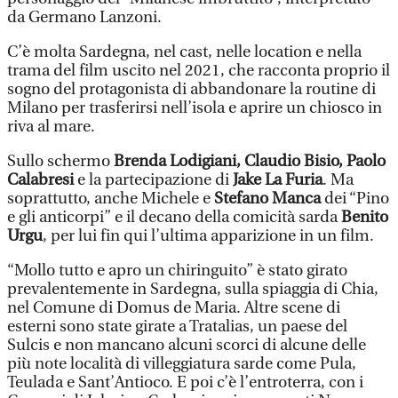
da Germano Lanzoni.
C’è molta Sardegna, nel cast, nelle location e nella
trama del film uscito nel 2021, che racconta proprio il
sogno del protagonista di abbandonare la routine di
Milano per trasferirsi nell’isola e aprire un chiosco in
riva al mare.
Sullo schermo
Brenda Lodigiani, Claudio Bisio, Paolo
Calabresi
e la partecipazione di
Jake La Furia
. Ma
soprattutto, anche Michele e
Stefano Manca
dei “Pino
e gli anticorpi” e il decano della comicità sarda
Benito
Urgu
, per lui fin qui l’ultima apparizione in un film.
“Mollo tutto e apro un chiringuito” è stato girato
prevalentemente in Sardegna, sulla spiaggia di Chia,
nel Comune di Domus de Maria. Altre scene di
esterni sono state girate a Tratalias, un paese del
Sulcis e non mancano alcuni scorci di alcune delle
più note località di villeggiatura sarde come Pula,
Teulada e Sant’Antioco. E poi c’è l’entroterra, con i