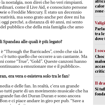
afric
la nostalgia, non direi che ho veri rimpianti.
calor
dinari, come il Live Aid, e conosciuto persone
zone 
owie o Freddie Mercury. È stato un decennio
eatività, ma sono grato anche per dove mi ha
i oggi perché, a distanza di 40 anni, mi sento
Valig
a del pubblico che della mia famiglia che amo
Parla
tra l
dove 
i Spandau alle quali è più legato?
I soc
 è “Through the Barricades”, credo che sia la
o c’è tutto quello che occorre a un cantante. Ma
Choc 
oni come “True”, “Gold”. Queste canzoni hanno
malor
 continuano a emozionare me e il pubblico».
accas
criti
an, era vera o esisteva solo tra le fan
?
Il d
edia e delle fan. In realtà, c’era un grande
Si tuf
mo tutti parte di un movimento musicale che ha
fonda
n grande fan dei Duran Duran e sono ancora
on e ci piace andare in giro per pub. “Save a