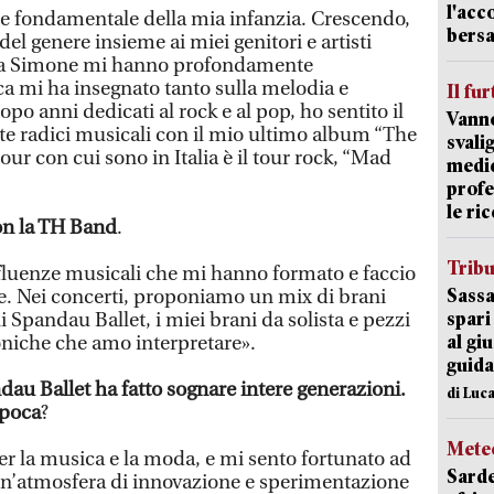
l'acc
te fondamentale della mia infanzia. Crescendo,
bersa
 del genere insieme ai miei genitori e artisti
na Simone mi hanno profondamente
a mi ha insegnato tanto sulla melodia e
Il fur
po anni dedicati al rock e al pop, ho sentito il
Vanno
te radici musicali con il mio ultimo album “The
svali
our con cui sono in Italia è il tour rock, “Mad
medic
profe
le ric
con la TH Band
.
Trib
influenze musicali che mi hanno formato e faccio
Sassa
te. Nei concerti, proponiamo un mix di brani
spari
li Spandau Ballet, i miei brani da solista e pezzi
al giu
oniche che amo interpretare».
guida
dau Ballet ha fatto sognare intere generazioni.
di Luca
epoca
?
Mete
er la musica e la moda, e mi sento fortunato ad
Sarde
 un’atmosfera di innovazione e sperimentazione