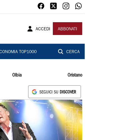
ACCEDI
ABBONATI
CONOMIA TOP1000
CERCA
Olbia
Oristano
SEGUICI SU
DISCOVER