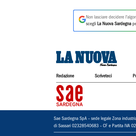
Non lasciare decidere l'algor
scegli
La Nuova Sardegna
pe
Redazione
Scriveteci
P
Sae Sardegna SpA – sede legale Zona industri
di Sassari 02328540683 – CF e Partita IVA