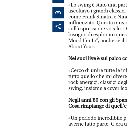
«Lo swing è stato una par
ascoltavo i grandi classici
come Frank Sinatra e Ni
influenzato. Questa music
sull’espressione vocale. Do
bisogno di esplorare ques
Mood I’m In”, anche se il t
About You».
Nei suoi live è sul palco 
«Cerco di unire tutte le 
tutto quello che mi diver
rock energici, classici deg
swing, insieme a cover ic
Negli anni’80 con gli Span
Cosa rimpiange di quell’
«Un periodo incredibile p
averne fatto parte. C’era