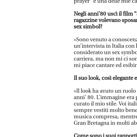
prayer” è una delle mie ca
Negli anni’80 uscì il film
ragazzine volevano sposar
sex simbol?
«Sono venuto a conoscenz
un’intervista in Italia con
considerato un sex symbol
carriera, ma non mi ci so
mi piace cantare ed esibi
Il suo look, così elegante 
«Il look ha avuto un ruolo
anni’ 80. L’immagine era 
curato il mio stile. Voi ita
sempre vestiti molto bene 
musica compresa, mentre 
Gran Bretagna in molti a
Come sono i suoi rapporti