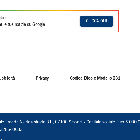
itmo:
CLICCA QUI
r le tue notizie su Google
ubblicità
Privacy
Codice Etico e Modello 231
ale Predda Niedda strada 31 , 07100 Sassari, - Capitale sociale Euro 6.000.
 02328540683