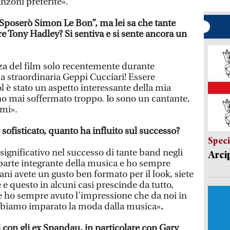
nzoni preferite».
 “Sposerò Simon Le Bon”, ma lei sa che tante
e Tony Hadley? Si sentiva e si sente ancora un
a del film solo recentemente durante
 la straordinaria Geppi Cucciari! Essere
 è stato un aspetto interessante della mia
no mai soffermato troppo. Io sono un cantante,
rmi».
e sofisticato, quanto ha influito sul successo?
Speci
 significativo nel successo di tante band negli
Arci
parte integrante della musica e ho sempre
liani avete un gusto ben formato per il look, siete
e questo in alcuni casi prescinde da tutto,
ho sempre avuto l’impressione che da noi in
bbiamo imparato la moda dalla musica»
.
 con gli ex Spandau, in particolare con Gary