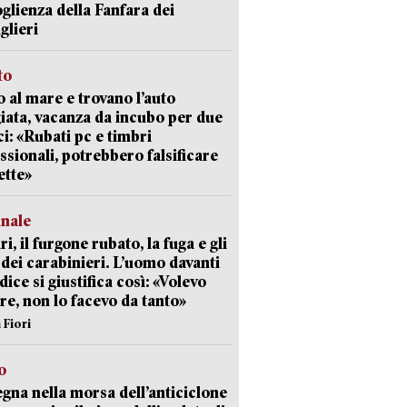
oglienza della Fanfara dei
glieri
to
 al mare e trovano l’auto
giata, vacanza da incubo per due
i: «Rubati pc e timbri
ssionali, potrebbero falsificare
ette»
unale
ri, il furgone rubato, la fuga e gli
 dei carabinieri. L’uomo davanti
dice si giustifica così: «Volevo
re, non lo facevo da tanto»
 Fiori
o
gna nella morsa dell’anticiclone