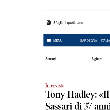
La
Nuova
Sardegna
Sfoglia il quotidiano
MENU
SARDEGNA
ITALI
Sassari
Alghero
Intervista
Tony Hadley: «Il
Sassari di 37 ann