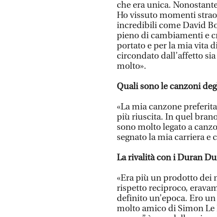
che era unica. Nonostante 
Ho vissuto momenti straor
incredibili come David B
pieno di cambiamenti e cr
portato e per la mia vita d
circondato dall’affetto si
molto».
Quali sono le canzoni degl
«La mia canzone preferita
più riuscita. In quel bran
sono molto legato a canz
segnato la mia carriera e
La rivalità con i Duran Dur
«Era più un prodotto dei m
rispetto reciproco, erava
definito un’epoca. Ero u
molto amico di Simon Le B