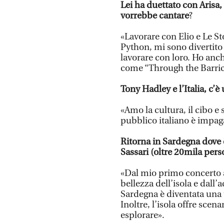
Lei ha duettato con Arisa, 
vorrebbe cantare
?
«Lavorare con Elio e Le St
Python, mi sono divertito
lavorare con loro. Ho an
come “Through the Barric
Tony Hadley e l’Italia, c’è
«Amo la cultura, il cibo e 
pubblico italiano è impagab
Ritorna in Sardegna dove è 
Sassari (oltre 20mila perso
«Dal mio primo concerto a
bellezza dell’isola e dall
Sardegna è diventata una 
Inoltre, l’isola offre sce
esplorare».