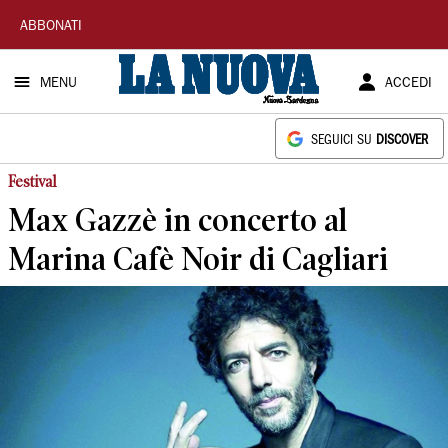
La
ABBONATI
Nuova
MENU
ACCEDI
Sardegna
SEGUICI SU
DISCOVER
Festival
Max Gazzè in concerto al
Marina Cafè Noir di Cagliari