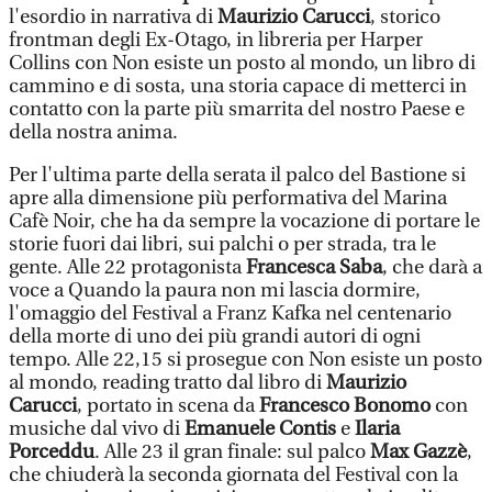
l'esordio in narrativa di
Maurizio Carucci
, storico
frontman degli Ex-Otago, in libreria per Harper
Collins con Non esiste un posto al mondo, un libro di
cammino e di sosta, una storia capace di metterci in
contatto con la parte più smarrita del nostro Paese e
della nostra anima.
Per l'ultima parte della serata il palco del Bastione si
apre alla dimensione più performativa del Marina
Cafè Noir, che ha da sempre la vocazione di portare le
storie fuori dai libri, sui palchi o per strada, tra le
gente. Alle 22 protagonista
Francesca Saba
, che darà a
voce a Quando la paura non mi lascia dormire,
l'omaggio del Festival a Franz Kafka nel centenario
della morte di uno dei più grandi autori di ogni
tempo. Alle 22,15 si prosegue con Non esiste un posto
al mondo, reading tratto dal libro di
Maurizio
Carucci
, portato in scena da
Francesco Bonomo
con
musiche dal vivo di
Emanuele Contis
e
Ilaria
Porceddu
. Alle 23 il gran finale: sul palco
Max Gazzè
,
che chiuderà la seconda giornata del Festival con la