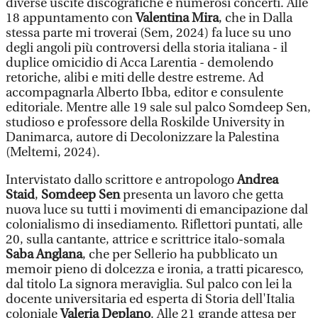
diverse uscite discografiche e numerosi concerti. Alle
18 appuntamento con
Valentina Mira
, che in Dalla
stessa parte mi troverai (Sem, 2024) fa luce su uno
degli angoli più controversi della storia italiana - il
duplice omicidio di Acca Larentia - demolendo
retoriche, alibi e miti delle destre estreme. Ad
accompagnarla Alberto Ibba, editor e consulente
editoriale. Mentre alle 19 sale sul palco Somdeep Sen,
studioso e professore della Roskilde University in
Danimarca, autore di Decolonizzare la Palestina
(Meltemi, 2024).
Intervistato dallo scrittore e antropologo
Andrea
Staid
,
Somdeep Sen
presenta un lavoro che getta
nuova luce su tutti i movimenti di emancipazione dal
colonialismo di insediamento. Riflettori puntati, alle
20, sulla cantante, attrice e scrittrice italo-somala
Saba Anglana
, che per Sellerio ha pubblicato un
memoir pieno di dolcezza e ironia, a tratti picaresco,
dal titolo La signora meraviglia. Sul palco con lei la
docente universitaria ed esperta di Storia dell'Italia
coloniale
Valeria Deplano
. Alle 21 grande attesa per