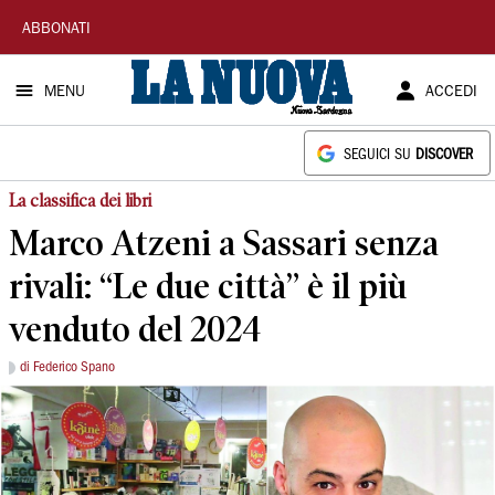
La
ABBONATI
Nuova
MENU
ACCEDI
Sardegna
SEGUICI SU
DISCOVER
La classifica dei libri
Marco Atzeni a Sassari senza
rivali: “Le due città” è il più
venduto del 2024
di Federico Spano