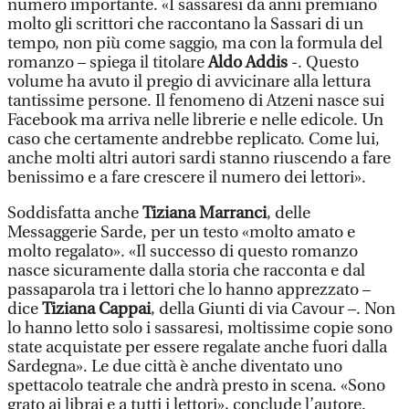
numero importante. «I sassaresi da anni premiano
molto gli scrittori che raccontano la Sassari di un
tempo, non più come saggio, ma con la formula del
romanzo – spiega il titolare
Aldo Addis
-. Questo
volume ha avuto il pregio di avvicinare alla lettura
tantissime persone. Il fenomeno di Atzeni nasce sui
Facebook ma arriva nelle librerie e nelle edicole. Un
caso che certamente andrebbe replicato. Come lui,
anche molti altri autori sardi stanno riuscendo a fare
benissimo e a fare crescere il numero dei lettori».
Soddisfatta anche
Tiziana Marranci
, delle
Messaggerie Sarde, per un testo «molto amato e
molto regalato». «Il successo di questo romanzo
nasce sicuramente dalla storia che racconta e dal
passaparola tra i lettori che lo hanno apprezzato –
dice
Tiziana Cappai
, della Giunti di via Cavour –. Non
lo hanno letto solo i sassaresi, moltissime copie sono
state acquistate per essere regalate anche fuori dalla
Sardegna». Le due città è anche diventato uno
spettacolo teatrale che andrà presto in scena. «Sono
grato ai librai e a tutti i lettori», conclude l’autore.