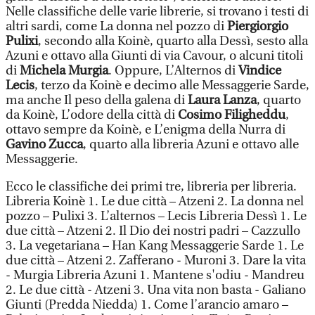
Nelle classifiche delle varie librerie, si trovano i testi di
altri sardi, come La donna nel pozzo di
Piergiorgio
Pulixi
, secondo alla Koinè, quarto alla Dessì, sesto alla
Azuni e ottavo alla Giunti di via Cavour, o alcuni titoli
di
Michela Murgia
. Oppure, L’Alternos di
Vindice
Lecis
, terzo da Koinè e decimo alle Messaggerie Sarde,
ma anche Il peso della galena di
Laura Lanza
, quarto
da Koinè, L’odore della città di
Cosimo Filigheddu
,
ottavo sempre da Koinè, e L’enigma della Nurra di
Gavino Zucca
, quarto alla libreria Azuni e ottavo alle
Messaggerie.
Ecco le classifiche dei primi tre, libreria per libreria.
Libreria Koinè 1. Le due città – Atzeni 2. La donna nel
pozzo – Pulixi 3. L’alternos – Lecis Libreria Dessì 1. Le
due città – Atzeni 2. Il Dio dei nostri padri – Cazzullo
3. La vegetariana – Han Kang Messaggerie Sarde 1. Le
due città – Atzeni 2. Zafferano - Muroni 3. Dare la vita
- Murgia Libreria Azuni 1. Mantene s'odiu - Mandreu
2. Le due città - Atzeni 3. Una vita non basta - Galiano
Giunti (Predda Niedda) 1. Come l’arancio amaro –